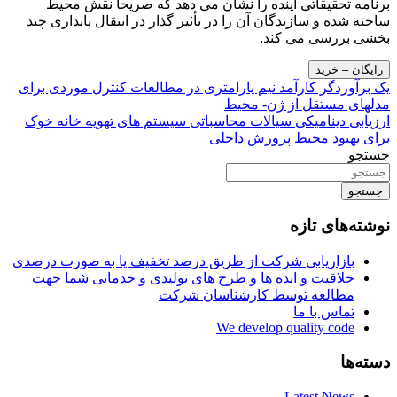
برنامه تحقیقاتی آینده را نشان می دهد که صریحاً نقش محیط
ساخته شده و سازندگان آن را در تأثیر گذار در انتقال پایداری چند
بخشی بررسی می کند.
رایگان – خرید
راهبری
یک برآوردگر کارآمد نیم پارامتری در مطالعات کنترل موردی برای
مدلهای مستقل از ژن- محیط
نوشته
ارزیابی دینامیکی سیالات محاسباتی سیستم های تهویه خانه خوک
برای بهبود محیط پرورش داخلی
جستجو
جستجو
نوشته‌های تازه
بازاریابی شرکت از طریق درصد تخفیف یا به صورت درصدی
خلاقیت و ایده ها و طرح های تولیدی و خدماتی شما جهت
مطالعه توسط کارشناسان شرکت
تماس با ما
We develop quality code
دسته‌ها
Latest News