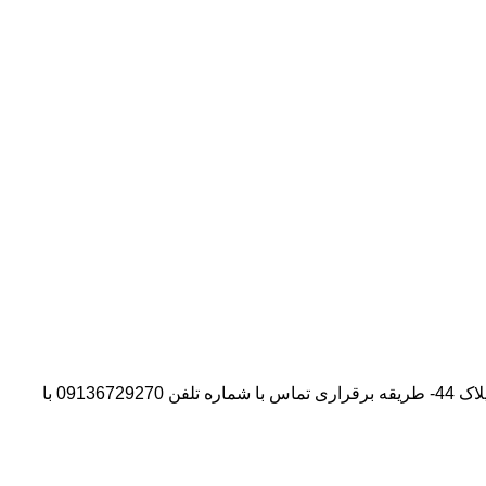
آدرس شرکت:استان تهران- شهر پیشوا- روبروی درب دانشگاه آزاد واحد ورامین – پیشوا – خیابان سروستان- انتهای کوچه سروستان نهم – پلاک 44- طریقه برقراری تماس با شماره تلفن 09136729270 با