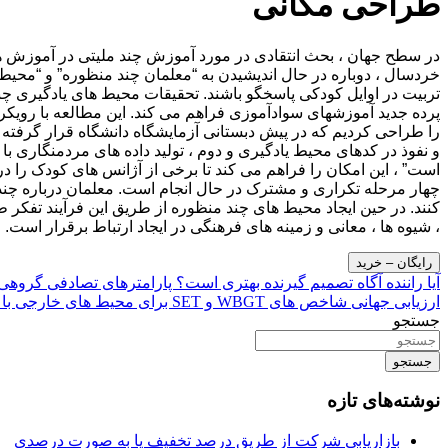
طراحی مکانی
در سطح جهان ، بحث انتقادی در مورد آموزش چند ملیتی در آموزش 
خردسال ، دوباره در حال اندیشیدن به “معلمان چند منظوره” و “محیط ها
تربیت در اوایل کودکی پاسخگو باشند. تحقیقات محیط های یادگیری چن
پرده جدید آموزشهای سوادآموزی فراهم می کند. این مطالعه با رویکر
را طراحی کردیم که در پیش دبستانی آزمایشگاه دانشگاه قرار گرفت
و نفوذ در کدهای محیط یادگیری و دوم ، تولید داده های مردمنگاری 
است” ، این امکان را فراهم می کند تا برخی از آژانس های کودک را د
چهار مرحله تکراری و مشترک در حال انجام است. معلمان درباره چند
کنند. در حین ایجاد محیط های چند منظوره از طریق این فرآیند تفکر 
، شیوه ها ، معانی و زمینه های فرهنگی در ایجاد ارتباط برقرار است.
رایگان – خرید
راهبری
آیا راننده آگاه تصمیم گیرنده بهتری است؟ پارامترهای تصادفی گروهی
ارزیابی جهانی شاخص های WBGT و SET برای محیط های خارجی با استفاده از تصویربرداری حرارتی و شبکه های عصبی مصنوعی
نوشته
جستجو
جستجو
نوشته‌های تازه
بازاریابی شرکت از طریق درصد تخفیف یا به صورت درصدی