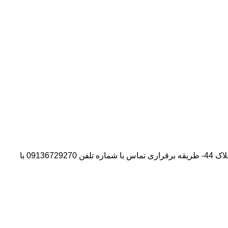
آدرس شرکت:استان تهران- شهر پیشوا- روبروی درب دانشگاه آزاد واحد ورامین – پیشوا – خیابان سروستان- انتهای کوچه سروستان نهم – پلاک 44- طریقه برقراری تماس با شماره تلفن 09136729270 با