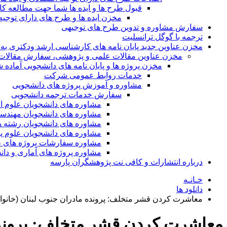
قبول طرح ها و ایده ها شما جهت مطالعه 
مخزن ایده ها و طرح های دارای توجیه
سفارش مشاوره و تدوین طرح های توجیهی
ترجمه با گوگل ترانسلیت
مخزن عناوین جدید پایان نامه های کارشناسی ارشد ودکتری به 
مخزن عناوین مقالات علمی و پژوهشی، سفارش مقالات isi و گرفتن اکسپ
مخزن پروژه ها و پایان نامه های دانشجویی آماده
خدمات روابط عمومی شرکت
مشاوره و آموزش پروژه های دانشجویی
سفارش خدمات ترجمه دانشجویی
مشاوره های دانشجویان علوم ا
مشاوره های دانشجویان مهندس
مشاوره های دانشجویان رشته 
مشاوره های دانشجویان علوم پا
مشاوره سفارشات پروژه های طر
مشاوره پروژه های آماری و دا
درباره انتشارات و کافی نت پژوهشگران پارسه
خـانـه
دانلود ها
معاشرت كردن قشر متخلف: پرونده مادران جنوب لبنان (خانواده های SLA) كه در اسرائیل زند