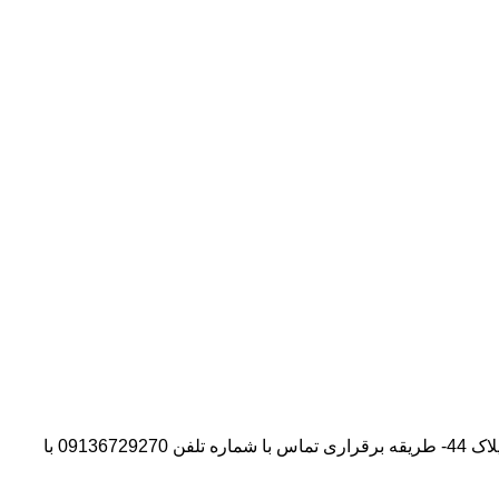
آدرس شرکت:استان تهران- شهر پیشوا- روبروی درب دانشگاه آزاد واحد ورامین – پیشوا – خیابان سروستان- انتهای کوچه سروستان نهم – پلاک 44- طریقه برقراری تماس با شماره تلفن 09136729270 با