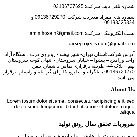
شماره تلفن ثابت شرکت: 02136737695
شماره های همراه مدیریت شرکت: 09136729270 و
09198325824
پست الکترونیکی شرکت: amin.hosein@gmail.com
parseprojects.com@gmail.com
آدرس شرکت:استان تهران- شهر پیشوا- روبروی درب دانشگاه آزاد
واحد ورامین – پیشوا – خیابان سروستان- انتهای کوچه سروستان
نهم – پلاک 44- طریقه برقراری تماس با شماره تلفن
09136729270 با تلگرام و ایتا روبیکا و آی گپ بله و واتساپ برقرار
می باشد.
About Us
Lorem ipsum dolor sit amet, consectetur adipiscing elit, sed
do eiusmod tempor incididunt ut labore et dolore magna
aliqua.
ضروریات تحقق سال رونق تولید
ماه اردیبهشت تبدیل خلاقیت ها و ایده های شما دانشجویان و