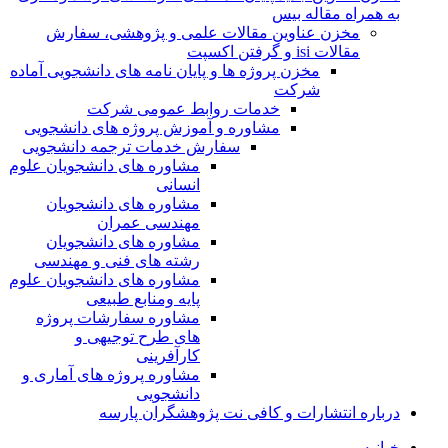
به همراه مقاله بیس
مخزن عناوین مقالات علمی و پژوهشی، سفارش
مقالات isi و گرفتن اکسپت
مخزن پروژه ها و پایان نامه های دانشجویی آماده
شرکت
خدمات روابط عمومی شرکت
مشاوره و آموزش پروژه های دانشجویی
سفارش خدمات ترجمه دانشجویی
مشاوره های دانشجویان علوم
انسانی
مشاوره های دانشجویان
مهندسی عمران
مشاوره های دانشجویان
رشته های فنی و مهندسی
مشاوره های دانشجویان علوم
پایه ومنابع طبیعی
مشاوره سفارشات پروژه
های طرح توجیهی و
کارآفرینی
مشاوره پروژه های آماری و
دانشجویی
درباره انتشارات و کافی نت پژوهشگران پارسه
خـانـه