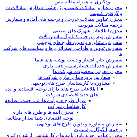
ودکتری به همراه مقاله بیس
مخزن عناوین مقالات علمی و پژوهشی، سفارش مقالات isi
و گرفتن اکسپت
مخزن عناوین مقالات خارجی و ترجمه های آماده و سفارش
ترجمه مقالات مربوطه
مخزن اطلاعات شهرک های صنعتی
سفارش تهیه و ترجمه کاتالوگ ماشین آلات
سفارش مشاوره و تدوین طرح های توجیهی
سفارش تدوین و طراحی استراتژی ها و سیاست های شرکت
ها
سفارش چاپ اشعار و دست نوشته های شما
سفارش خدمات حسابرسی و حسابداری
مخزن معرفی محصولات شرکت ها
سفارش پروژه های آماری شرکت ها
مشاوره با کارشناسان طرح های توجیهی
اطلاعات طرح های دارای توجیه اقتصادی و ایده
های جدید اقتصادی شرکت
قبول طرح ها و ایده ها شما جهت مطالعه
کارشناسان شرکت
مخزن ایده ها و طرح های دارای
توجیه اقتصادی شما بعد از مطالعه
سفارش مشاوره و تدوین طرح های توجیهی
ترجمه با گوگل ترانسلیت
مخزن عناوین جدید پایان نامه های کارشناسی ارشد ودکتری