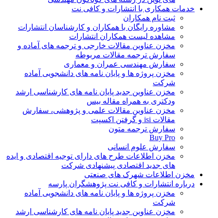
خدمات همکاری با انتشارات و کافی نت
ثبت نام همکاران
مشاوره رایگان با همکاران و کارشناسان انتشارات
مشاهده لیست همکاران انتشارات
مخزن عناوین مقالات خارجی و ترجمه های آماده و
سفارش ترجمه مقالات مربوطه
سفارش مهندسی عمران و معماری
مخزن پروژه ها و پایان نامه های دانشجویی آماده
شرکت
مخزن عناوین جدید پایان نامه های کارشناسی ارشد
ودکتری به همراه مقاله بیس
مخزن عناوین مقالات علمی و پژوهشی، سفارش
مقالات isi و گرفتن اکسپت
سفارش ترجمه متون
Buy Pro
سفارش علوم انسانی
مخزن اطلاعات طرح های دارای توجیه اقتصادی و ایده
های جدید اقتصادی پیشنهادی شرکت
مخزن اطلاعات شهرک های صنعتی
درباره انتشارات و کافی نت پژوهشگران پارسه
مخزن پروژه ها و پایان نامه های دانشجویی آماده
شرکت
مخزن عناوین جدید پایان نامه های کارشناسی ارشد