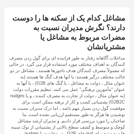
مشاغل کدام یک از سکنه ها را دوست
دارند؟ نگرش مدیران نسبت به
مضرات مربوط به مشاغل یا
مشتریانشان
مداخلات آگاهانه رفتار به طور فزاینده ای برای گول زدن مصرف
کنندگان به اهداف مختلف مورد استفاده قرار می گیرد. در حالی
که معمولاً مصرف کنندگان هدف ناجورها هستند ، مشاغل در دو
حالت مختلف درگیر هستند: یا آنها هدف گنگ ها هستند (به
عنوان مثال ، دولت به مشاغل ، یا گنگ های G2B) ، یا آنها به
عنوان “مأمورین برهنگی” عمل می کنند. تنظیم مقررات دولت
(به عنوان مثال ، دولت از تجارت به مصرف کننده ، و یا nudges
G2B2C) پشتیبانی کسب و کار از برهنه ممکن است برای
موفقیت گول زدن بسیار مهم باشد ، اما درک مدیران نسبت به
نوشیدن ها هرگز به طور مستقیم ارزیابی نشده است. ما
صاحبان را مورد بررسی قرار دادیم. و مدیران ارشد مشاغل
کوچک و متوسط ​​و کشف سطح بالایی از پشتیبانی از نوک سینه
ها و به ویژه برای gud های G2B ، در مقایسه با nudges