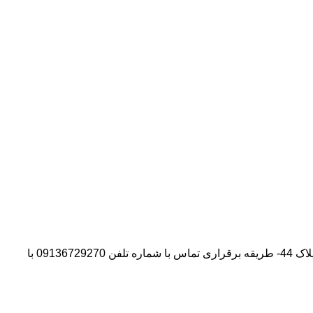
آدرس شرکت:استان تهران- شهر پیشوا- روبروی درب دانشگاه آزاد واحد ورامین – پیشوا – خیابان سروستان- انتهای کوچه سروستان نهم – پلاک 44- طریقه برقراری تماس با شماره تلفن 09136729270 با