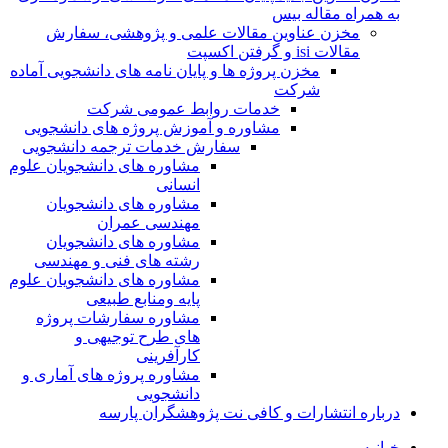
به همراه مقاله بیس
مخزن عناوین مقالات علمی و پژوهشی، سفارش
مقالات isi و گرفتن اکسپت
مخزن پروژه ها و پایان نامه های دانشجویی آماده
شرکت
خدمات روابط عمومی شرکت
مشاوره و آموزش پروژه های دانشجویی
سفارش خدمات ترجمه دانشجویی
مشاوره های دانشجویان علوم
انسانی
مشاوره های دانشجویان
مهندسی عمران
مشاوره های دانشجویان
رشته های فنی و مهندسی
مشاوره های دانشجویان علوم
پایه ومنابع طبیعی
مشاوره سفارشات پروژه
های طرح توجیهی و
کارآفرینی
مشاوره پروژه های آماری و
دانشجویی
درباره انتشارات و کافی نت پژوهشگران پارسه
خـانـه