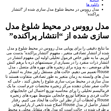
دانلود ها
مدل رووس در محیط شلوغ مدل سازی شده از “انتشار
پراکنده”
مدل رووس در محیط شلوغ مدل
سازی شده از “انتشار پراکنده”
ما نتایج دقیقی را برای پویایی مدل رووس در محیط شلوغ و مدل
شده از انتشار تصادفی متغیر ، مفهوم “انتشار پراکنده” بدست می
آوریم. ما به طور خاص فرمول تحلیلی اولیه این مفهوم انتشار در
انتشار ذرات منفرد را در بسیاری از سیستمهای ذره با برهم کنش
های موضعی ، به ویژه برای زنجیره های مهره های متصل ، مدل
Rouse تعمیم می دهیم. حالت های مستقل راوز مجاز به انتشار
مدل های وابسته به زمان متغیر به طور تصادفی متفاوت هستند تا
مدل سازی در محیط مرتب سازی شلوغ را پخش کنند ، جایی که
حالت صفر نشان دهنده مرکز زنجیره مختصات جرم است. ما یک
فرمالیسم تحلیلی را برای محاسبه توزیع احتمال این جابجاییهای
حالت فردی و متعاقباً توزیع جابجایی متوسط ​​مهره های زنجیره
Rouse و لحظات آن از نظر این حالت ها ایجاد می کنیم. رفتار
انتشار حاصل از مدل Rouse اصلاح شده تابعی از پارامترهای
برطرف شده در حالت است که مدل های متقابل محلی و محیط