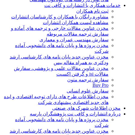
خدمات همکاری با انتشارات و کافی نت
ثبت نام همکاران
مشاوره رایگان با همکاران و کارشناسان انتشارات
مشاهده لیست همکاران انتشارات
مخزن عناوین مقالات خارجی و ترجمه های آماده و
سفارش ترجمه مقالات مربوطه
سفارش مهندسی عمران و معماری
مخزن پروژه ها و پایان نامه های دانشجویی آماده
شرکت
مخزن عناوین جدید پایان نامه های کارشناسی ارشد
ودکتری به همراه مقاله بیس
مخزن عناوین مقالات علمی و پژوهشی، سفارش
مقالات isi و گرفتن اکسپت
سفارش ترجمه متون
Buy Pro
سفارش علوم انسانی
مخزن اطلاعات طرح های دارای توجیه اقتصادی و ایده
های جدید اقتصادی پیشنهادی شرکت
مخزن اطلاعات شهرک های صنعتی
درباره انتشارات و کافی نت پژوهشگران پارسه
مخزن پروژه ها و پایان نامه های دانشجویی آماده
شرکت
مخزن عناوین جدید پایان نامه های کارشناسی ارشد