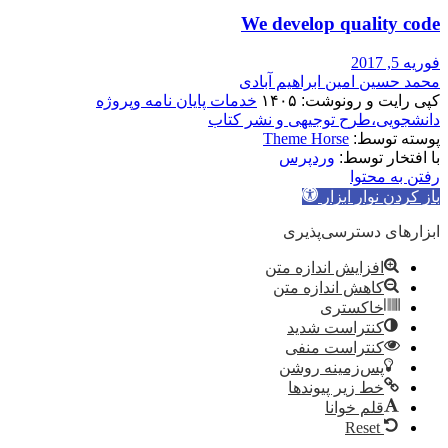
We develop quality code
فوریه 5, 2017
محمد حسین امین ابراهیم آبادی
کپی رایت و رونوشت: ۱۴۰۵
خدمات پایان نامه وپروژه
دانشجویی،طرح توجیهی و نشر کتاب
پوسته توسط:
Theme Horse
با افتخار توسط:
وردپرس
رفتن به محتوا
باز کردن نوار ابزار
ابزارهای دسترسی‌پذیری
افزایش اندازه متن
کاهش اندازه متن
خاکستری
کنتراست شدید
کنتراست منفی
پس‌زمینه روشن
خط زیر پیوندها
قلم خوانا
Reset