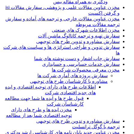
ودکتری به همراه مقاله بیس
مخزن عناوین مقالات علمی و پژوهشی، سفارش مقالات isi
و گرفتن اکسپت
مخزن عناوین مقالات خارجی و ترجمه های آماده و سفارش
ترجمه مقالات مربوطه
مخزن اطلاعات شهرک های صنعتی
سفارش تهیه و ترجمه کاتالوگ ماشین آلات
سفارش مشاوره و تدوین طرح های توجیهی
سفارش تدوین و طراحی استراتژی ها و سیاست های شرکت
ها
سفارش چاپ اشعار و دست نوشته های شما
سفارش خدمات حسابرسی و حسابداری
مخزن معرفی محصولات شرکت ها
سفارش پروژه های آماری شرکت ها
مشاوره با کارشناسان طرح های توجیهی
اطلاعات طرح های دارای توجیه اقتصادی و ایده
های جدید اقتصادی شرکت
قبول طرح ها و ایده ها شما جهت مطالعه
کارشناسان شرکت
مخزن ایده ها و طرح های دارای
توجیه اقتصادی شما بعد از مطالعه
سفارش مشاوره و تدوین طرح های توجیهی
ترجمه با گوگل ترانسلیت
مخزن عناوین جدید پایان نامه های کارشناسی ارشد ودکتری