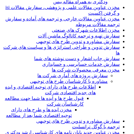
ودکتری به همراه مقاله بیس
مخزن عناوین مقالات علمی و پژوهشی، سفارش مقالات isi
و گرفتن اکسپت
مخزن عناوین مقالات خارجی و ترجمه های آماده و سفارش
ترجمه مقالات مربوطه
مخزن اطلاعات شهرک های صنعتی
سفارش تهیه و ترجمه کاتالوگ ماشین آلات
سفارش مشاوره و تدوین طرح های توجیهی
سفارش تدوین و طراحی استراتژی ها و سیاست های شرکت
ها
سفارش چاپ اشعار و دست نوشته های شما
سفارش خدمات حسابرسی و حسابداری
مخزن معرفی محصولات شرکت ها
سفارش پروژه های آماری شرکت ها
مشاوره با کارشناسان طرح های توجیهی
اطلاعات طرح های دارای توجیه اقتصادی و ایده
های جدید اقتصادی شرکت
قبول طرح ها و ایده ها شما جهت مطالعه
کارشناسان شرکت
مخزن ایده ها و طرح های دارای
توجیه اقتصادی شما بعد از مطالعه
سفارش مشاوره و تدوین طرح های توجیهی
ترجمه با گوگل ترانسلیت
مخزن عناوین جدید پایان نامه های کارشناسی ارشد ودکتری