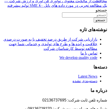
محافظت از مالکیت معنوی ، نوآوری فن آوری و ارزش شرکت —
یک مطالعه تجربی در مورد داده های پانل ۸۰ SME تولید پیشرفته
جستجو
جستجو
نوشته‌های تازه
بازاریابی شرکت از طریق درصد تخفیف یا به صورت درصدی
خلاقیت و ایده ها و طرح های تولیدی و خدماتی شما جهت
مطالعه توسط کارشناسان شرکت
تماس با ما
We develop quality code
دسته‌ها
Latest News
دسته‌بندی نشده
درباره ما
شماره تلفن ثابت شرکت: 02136737695
شماره های همراه مدیریت شرکت: 09136729270 و