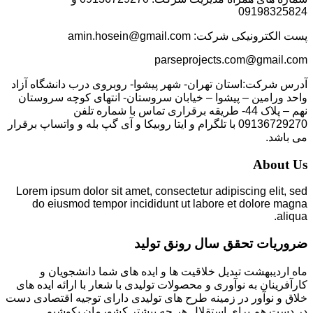
09198325824
پست الکترونیکی شرکت: amin.hosein@gmail.com
parseprojects.com@gmail.com
آدرس شرکت:استان تهران- شهر پیشوا- روبروی درب دانشگاه آزاد
واحد ورامین – پیشوا – خیابان سروستان- انتهای کوچه سروستان
نهم – پلاک 44- طریقه برقراری تماس با شماره تلفن
09136729270 با تلگرام و ایتا روبیکا و آی گپ بله و واتساپ برقرار
می باشد.
About Us
Lorem ipsum dolor sit amet, consectetur adipiscing elit, sed
do eiusmod tempor incididunt ut labore et dolore magna
aliqua.
ضروریات تحقق سال رونق تولید
ماه اردیبهشت تبدیل خلاقیت ها و ایده های شما دانشجویان و
کارآفرینان به نوآوری و محصولات تولیدی با شعار با ارائه ایده های
خلاق و نوآور در زمینه طرح های تولیدی دارای توجیه اقتصادی دست
در دست هم برای استقلال هر چه بیشتر کشورمان بکوشیم