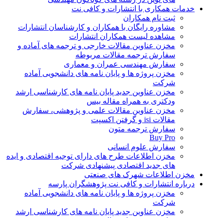
خدمات همکاری با انتشارات و کافی نت
ثبت نام همکاران
مشاوره رایگان با همکاران و کارشناسان انتشارات
مشاهده لیست همکاران انتشارات
مخزن عناوین مقالات خارجی و ترجمه های آماده و
سفارش ترجمه مقالات مربوطه
سفارش مهندسی عمران و معماری
مخزن پروژه ها و پایان نامه های دانشجویی آماده
شرکت
مخزن عناوین جدید پایان نامه های کارشناسی ارشد
ودکتری به همراه مقاله بیس
مخزن عناوین مقالات علمی و پژوهشی، سفارش
مقالات isi و گرفتن اکسپت
سفارش ترجمه متون
Buy Pro
سفارش علوم انسانی
مخزن اطلاعات طرح های دارای توجیه اقتصادی و ایده
های جدید اقتصادی پیشنهادی شرکت
مخزن اطلاعات شهرک های صنعتی
درباره انتشارات و کافی نت پژوهشگران پارسه
مخزن پروژه ها و پایان نامه های دانشجویی آماده
شرکت
مخزن عناوین جدید پایان نامه های کارشناسی ارشد