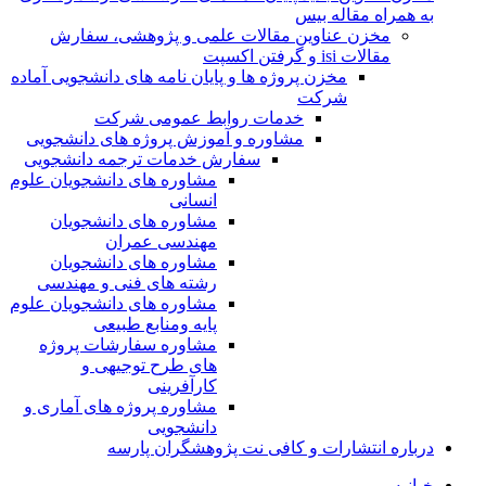
به همراه مقاله بیس
مخزن عناوین مقالات علمی و پژوهشی، سفارش
مقالات isi و گرفتن اکسپت
مخزن پروژه ها و پایان نامه های دانشجویی آماده
شرکت
خدمات روابط عمومی شرکت
مشاوره و آموزش پروژه های دانشجویی
سفارش خدمات ترجمه دانشجویی
مشاوره های دانشجویان علوم
انسانی
مشاوره های دانشجویان
مهندسی عمران
مشاوره های دانشجویان
رشته های فنی و مهندسی
مشاوره های دانشجویان علوم
پایه ومنابع طبیعی
مشاوره سفارشات پروژه
های طرح توجیهی و
کارآفرینی
مشاوره پروژه های آماری و
دانشجویی
درباره انتشارات و کافی نت پژوهشگران پارسه
خـانـه