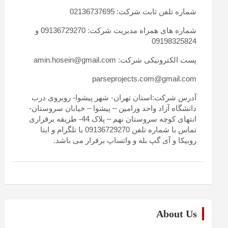
شماره تلفن ثابت شرکت: 02136737695
شماره های همراه مدیریت شرکت: 09136729270 و
09198325824
پست الکترونیکی شرکت: amin.hosein@gmail.com
parseprojects.com@gmail.com
آدرس شرکت:استان تهران- شهر پیشوا- روبروی درب
دانشگاه آزاد واحد ورامین – پیشوا – خیابان سروستان-
انتهای کوچه سروستان نهم – پلاک 44- طریقه برقراری
تماس با شماره تلفن 09136729270 با تلگرام و ایتا
روبیکا و آی گپ بله و واتساپ برقرار می باشد.
About Us