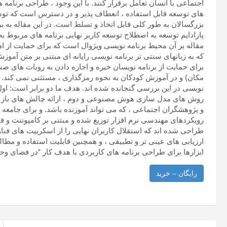
اجتماعی با انسان تعامل برقرار کنند. با این وجود ، طراحی برنا
های توسعه قابل استفاده ، انعطاف پذیر و در دسترس است که توس
بزرگسالان به طور کلی قابل اتخاذ و تسلط است. در این مقاله به
پارادایم توسعه به اصطلاح توسعه کاربر نهایی برنامه های مربوط به
مقاله بر آن محیط برنامه نویسی ویژوال است که برای حمایت از ا
که به زبانهای سنتی تر برنامه نویسی رایانه ای مبتنی بر متن آم
برای حمایت از برنامه نویسان خبره و اجازه دادن به روبات های صن
مکان) و در آموزش کودکان به نحوه رمزگذاری ، مستثنی نمی کند.
نویسی در این بررسی گنجانده شده اند. هدف ما دو برابر است: اول ،
روش های مدل سازی هوش مصنوعی و دوم ، ارائه چالش های باز در 
و پژوهشگران اجتماعی ، که می تواند آموزنده باشد. و برای جامعه 
رویکردهای مهندسی نرم افزار توزیع شده و مبتنی بر کامپوننت و فناو
ارزیابی های عینی تر و تطبیقی ​​، و همچنین قابلیت استفاده و مطالع
ابزارها برای طراحی برنامه های کاربردی با هدف کار “در فضای وح
رایگان – خرید