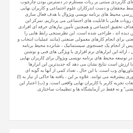
مه های کاربردی مبتنی بر ربات مستلزم در دسترس بودن چارچوب
ط محققان و دست اندرکاران علوم اجتماعی و کاربران نهایی
 بررسی محیط های برنامه نویسی ویژوال با هدف فعال سازی
 روبات هایی با قابلیت های اجتماعی می پردازیم. تمرکز این
هداف تحقیق اجتماعی و همچنین تأمین نیازهای حرفه ای افرادی
وزش دیده اند ، طراحی شده است. این نظرسنجی رابط هایی را
عتی برای انجام کارهای معمولی صنعتی (مانند عملیات انتخاب و
 پس از انجام یک جستجوی سیستماتیک ، شانزده محیط برنامه
 ارائه این ابزارهای نرم افزاری با ویژگی های فنی و نوشتن
توسعه محیط های برنامه نویسی ویژوال برای کاربران نهایی
با ارزش است نتایج نشان می دهد که جدیدترین این ابزارها
ریهای وب است. با این حال ، تعداد کمی از آنها به گونه ای
طراحی شده اند که استقلال کاربران نهایی را از اسکریپت های فناوری پیشرفته می توانند. علاوه بر این ، یافته ها حاکی از نیاز به (I)
ات تجربه کاربر با کاربران نهایی واقعی است. و (ب) اعتبار این
شی” و نه فقط در آزمایشگاه ها و تنظیمات ساختاری.