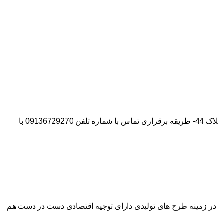
آدرس شرکت:استان تهران- شهر پیشوا- روبروی درب دانشگاه آزاد واحد ورامین – پیشوا – خیابان سروستان- انتهای کوچه سروستان نهم – پلاک 44- طریقه برقراری تماس با شماره تلفن 09136729270 با
وآور در زمینه طرح های تولیدی دارای توجیه اقتصادی دست در دست هم