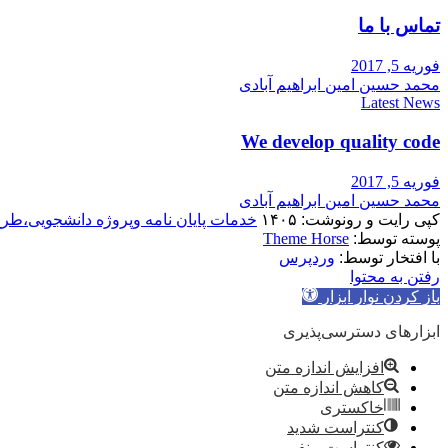
تماس با ما
فوریه 5, 2017
محمد حسین امین ابراهیم آبادی
Latest News
We develop quality code
فوریه 5, 2017
محمد حسین امین ابراهیم آبادی
کپی رایت و رونوشت: ۱۴۰۵
خدمات پایان نامه وپروژه دانشجویی،طر
پوسته توسط:
Theme Horse
با افتخار توسط:
وردپرس
رفتن به محتوا
باز کردن نوار ابزار
ابزارهای دسترسی‌پذیری
افزایش اندازه متن
کاهش اندازه متن
خاکستری
کنتراست شدید
کنتراست منفی