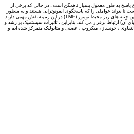
نرخ پاسخ به طور معمول بسیار ناهمگن است ، در حالی که برخی از
 تا بتواند عواملی را که پاسخگوی ایمونوتراپی هستند و به منظور
شناسایی نشانگرهای زیستی پیش بینی کننده و اهداف درمانی جدید حاکم هستند ، بشناسیم. واضح است که صفات سلولهای توموری و همچنین جنبه های ریز محیط تومور (TME) در این زمینه نقش مهمی دارند.
یای آن) ارتباط برقرار می کند. بنابراین ، تأثیرات سیستمیک بر رشد و
 به همان اندازه ریزمحیط اهمیت دارند. در این بررسی ، ما به جنبه های مختلف “محیط ارگانیسم تومور” (TOE) ، یعنی لنفاوی ، خونساز ، میکروب ، عصبی و متابولیک متمرکز شده ایم و