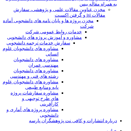
به همراه مقاله بیس
مخزن عناوین مقالات علمی و پژوهشی، سفارش
مقالات isi و گرفتن اکسپت
مخزن پروژه ها و پایان نامه های دانشجویی آماده
شرکت
خدمات روابط عمومی شرکت
مشاوره و آموزش پروژه های دانشجویی
سفارش خدمات ترجمه دانشجویی
مشاوره های دانشجویان علوم
انسانی
مشاوره های دانشجویان
مهندسی عمران
مشاوره های دانشجویان
رشته های فنی و مهندسی
مشاوره های دانشجویان علوم
پایه ومنابع طبیعی
مشاوره سفارشات پروژه
های طرح توجیهی و
کارآفرینی
مشاوره پروژه های آماری و
دانشجویی
درباره انتشارات و کافی نت پژوهشگران پارسه
خـانـه