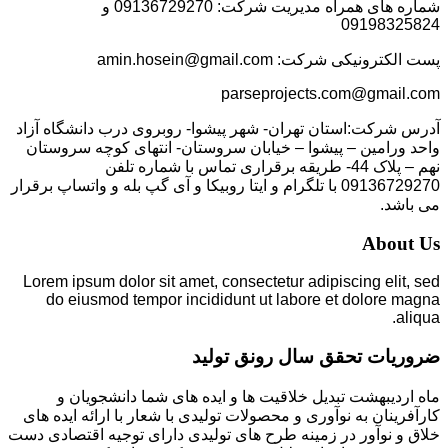
شماره های همراه مدیریت شرکت: 09136729270 و
09198325824
پست الکترونیکی شرکت: amin.hosein@gmail.com
parseprojects.com@gmail.com
آدرس شرکت:استان تهران- شهر پیشوا- روبروی درب دانشگاه آزاد
واحد ورامین – پیشوا – خیابان سروستان- انتهای کوچه سروستان
نهم – پلاک 44- طریقه برقراری تماس با شماره تلفن
09136729270 با تلگرام و ایتا روبیکا و آی گپ بله و واتساپ برقرار
می باشد.
About Us
Lorem ipsum dolor sit amet, consectetur adipiscing elit, sed
do eiusmod tempor incididunt ut labore et dolore magna
aliqua.
ضروریات تحقق سال رونق تولید
ماه اردیبهشت تبدیل خلاقیت ها و ایده های شما دانشجویان و
کارآفرینان به نوآوری و محصولات تولیدی با شعار با ارائه ایده های
خلاق و نوآور در زمینه طرح های تولیدی دارای توجیه اقتصادی دست