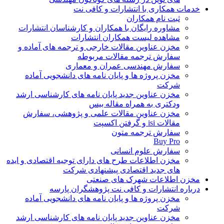
خدمات همکاری با انتشارات و کافی نت
ثبت نام همکاران
مشاوره رایگان با همکاران و کارشناسان انتشارات
مشاهده لیست همکاران انتشارات
مخزن عناوین مقالات خارجی و ترجمه های آماده و
سفارش ترجمه مقالات مربوطه
سفارش مهندسی عمران و معماری
مخزن پروژه ها و پایان نامه های دانشجویی آماده
شرکت
مخزن عناوین جدید پایان نامه های کارشناسی ارشد
ودکتری به همراه مقاله بیس
مخزن عناوین مقالات علمی و پژوهشی، سفارش
مقالات isi و گرفتن اکسپت
سفارش ترجمه متون
Buy Pro
سفارش علوم انسانی
مخزن اطلاعات طرح های دارای توجیه اقتصادی و ایده
های جدید اقتصادی پیشنهادی شرکت
مخزن اطلاعات شهرک های صنعتی
درباره انتشارات و کافی نت پژوهشگران پارسه
مخزن پروژه ها و پایان نامه های دانشجویی آماده
شرکت
مخزن عناوین جدید پایان نامه های کارشناسی ارشد