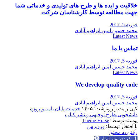
خلاقیت و ایده ها و طرح های تولیدی و خدماتی شما
جهت مطالعه توسط کارشناسان شرکت
فوریه 5, 2017
محمد حسین امین ابراهیم آبادی
Latest News
تماس با ما
فوریه 5, 2017
محمد حسین امین ابراهیم آبادی
Latest News
We develop quality code
فوریه 5, 2017
محمد حسین امین ابراهیم آبادی
کپی رایت و رونوشت: ۱۴۰۵
خدمات پایان نامه وپروژه
دانشجویی،طرح توجیهی و نشر کتاب
پوسته توسط:
Theme Horse
با افتخار توسط:
وردپرس
رفتن به محتوا
باز کردن نوار ابزار