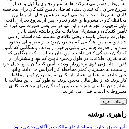
مشروط و دسترسی شرکت ها به اعتبار تجاری را قبل و بعد از
شروع بحران ، که نشان دهنده تقاضای تأمین کنندگان برای محافظه
کاری مشروط است ، ثبت می کنیم. در همین حال ، ارتباط بین
محافظه کاری مشروط و اعتبار تجاری پس از شروع بحران ، افت
قابل توجهی را تجربه کرد و این تنها در شرایطی صورت می گیرد که
تأمین کنندگان و مشتریان معاملات مکرر داشته باشند یا در
مجاورت نزدیکی باشند ، وقتی کالاهای معامله شده استاندارد می
شدند و نه تمایز ، هنگامی که مشتریان بودند. از نظر مالی محدود
شده و از قدرت چانه زنی بالایی برخوردار بودند ، و هنگامی که تامین
کنندگان نقدینگی کافی داشتند. این بدان معناست که ، هنگامی که
عدم تقارن اطلاعات در طول زنجیره تأمین کم بود و مشتریان از
قدرت چانه زنی قوی برخوردار بودند ، تأمین کنندگان مایع تحمل خود
را نسبت به مشتریان کمتر محافظه کار افزایش می دادند و آنها
حتی حاضر به اعطای اعتبار بازرگانی به مشتریان کمتر محافظه
کار بودند که از نظر مالی محدود بودند. به طور کلی ، این مطالعه با
نشان دادن تقاضای چند جانبه تأمین کنندگان برای محافظه کاری
مشروط به ادبیات قبلی می افزاید.
رایگان – خرید
راهبری نوشته
تأثیر حقوق تجارت و ساختارهای مالکیت بر آگاهی بخشی سود