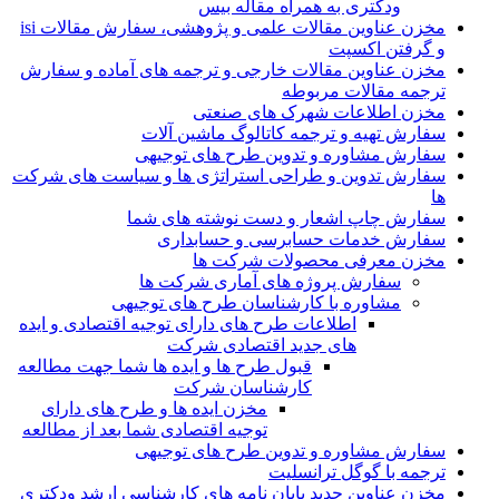
ودکتری به همراه مقاله بیس
مخزن عناوین مقالات علمی و پژوهشی، سفارش مقالات isi
و گرفتن اکسپت
مخزن عناوین مقالات خارجی و ترجمه های آماده و سفارش
ترجمه مقالات مربوطه
مخزن اطلاعات شهرک های صنعتی
سفارش تهیه و ترجمه کاتالوگ ماشین آلات
سفارش مشاوره و تدوین طرح های توجیهی
سفارش تدوین و طراحی استراتژی ها و سیاست های شرکت
ها
سفارش چاپ اشعار و دست نوشته های شما
سفارش خدمات حسابرسی و حسابداری
مخزن معرفی محصولات شرکت ها
سفارش پروژه های آماری شرکت ها
مشاوره با کارشناسان طرح های توجیهی
اطلاعات طرح های دارای توجیه اقتصادی و ایده
های جدید اقتصادی شرکت
قبول طرح ها و ایده ها شما جهت مطالعه
کارشناسان شرکت
مخزن ایده ها و طرح های دارای
توجیه اقتصادی شما بعد از مطالعه
سفارش مشاوره و تدوین طرح های توجیهی
ترجمه با گوگل ترانسلیت
مخزن عناوین جدید پایان نامه های کارشناسی ارشد ودکتری