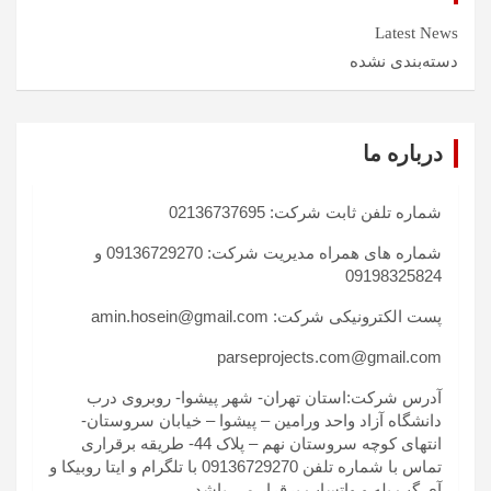
Latest News
دسته‌بندی نشده
درباره ما
شماره تلفن ثابت شرکت: 02136737695
شماره های همراه مدیریت شرکت: 09136729270 و
09198325824
پست الکترونیکی شرکت: amin.hosein@gmail.com
parseprojects.com@gmail.com
آدرس شرکت:استان تهران- شهر پیشوا- روبروی درب
دانشگاه آزاد واحد ورامین – پیشوا – خیابان سروستان-
انتهای کوچه سروستان نهم – پلاک 44- طریقه برقراری
تماس با شماره تلفن 09136729270 با تلگرام و ایتا روبیکا و
آی گپ بله و واتساپ برقرار می باشد.