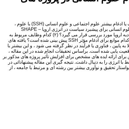
این مقاله بازتابی در مورد آنچه می تواند دانشگاهیان و دست اندرکاران درگیر در پروژه های مربوط به انرژی اتحادیه اروپا (EU) بودجه با هدف یا ادغام بیشتر علوم اجتماعی و علوم انسانی (SSH) با علوم ،
فناوری ، مهندسی و ریاضیات جمع آوری کند. (ساقه). برای این منظور ، چهار کارگاه چند رشته ای در پروژه اتحادیه اروپا “علوم اجتماعی و علوم انسانی برای پیشبرد سیاست در انرژی اروپا – SHAPE
ENERGY- (2017–۲۰۱۹)” به منظور پاسخگویی به سؤالات زیر مورد بررسی قرار گرفته است: (۱) جنبه های SSH در پروژه های بودجه اتحادیه اروپا مورد بررسی قرار می گیرد؟ (۲) کدام وظایف مربوط به
پزشکان SSH در توزیع بسته های کاری است؟ (۳) چگونه پروژه های تأمین مالی اتحادیه اروپا در کارهای بین رشته ای فعالیت می کنند؟ (۴) کدام موانع برای ادغام مؤثر SSH پیش بینی شده است؟ یافته های
ت از بالا به پایین ، فناوری یا فرآیند در نظر گرفته می شود ، و این بیشتر با
ت. اساساً قاب بندی شده و موقعیت یابی شده است. براساس تحقیقات انجام شده در این مقاله ،
ن برای ارائه ایده های مشخص برای افزایش تأثیر پروژه های مذکور بر
با انرژی را به دنبال داشت. نتیجه گیری این مقاله پیشنهاداتی در
ستار تحقیق و نوآوری بیشتر بین رشته ای و مرتبط با جامعه ، از