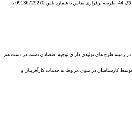
آدرس شرکت:استان تهران- شهر پیشوا- روبروی درب دانشگاه آزاد واحد ورامین – پیشوا – خیابان سروستان- انتهای کوچه سروستان نهم – پلاک 44- طریقه برقراری تماس با شماره تلفن 09136729270 با
وآور در زمینه طرح های تولیدی دارای توجیه اقتصادی دست در دست هم
توسط کارشناسان در منوی مربوط به خدمات کارآفرینان و