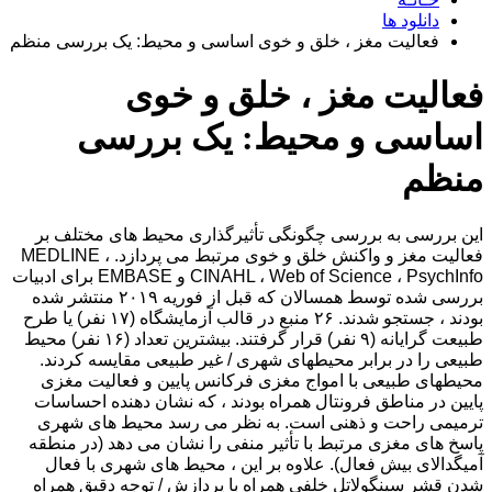
دانلود ها
فعالیت مغز ، خلق و خوی اساسی و محیط: یک بررسی منظم
فعالیت مغز ، خلق و خوی
اساسی و محیط: یک بررسی
منظم
این بررسی به بررسی چگونگی تأثیرگذاری محیط های مختلف بر
فعالیت مغز و واکنش خلق و خوی مرتبط می پردازد. MEDLINE ،
CINAHL ، Web of Science ، PsychInfo و EMBASE برای ادبیات
بررسی شده توسط همسالان که قبل از فوریه ۲۰۱۹ منتشر شده
بودند ، جستجو شدند. ۲۶ منبع در قالب آزمایشگاه (۱۷ نفر) یا طرح
طبیعت گرایانه (۹ نفر) قرار گرفتند. بیشترین تعداد (۱۶ نفر) محیط
طبیعی را در برابر محیطهای شهری / غیر طبیعی مقایسه کردند.
محیطهای طبیعی با امواج مغزی فرکانس پایین و فعالیت مغزی
پایین در مناطق فرونتال همراه بودند ، که نشان دهنده احساسات
ترمیمی راحت و ذهنی است. به نظر می رسد محیط های شهری
پاسخ های مغزی مرتبط با تأثیر منفی را نشان می دهد (در منطقه
آمیگدالای بیش فعال). علاوه بر این ، محیط های شهری با فعال
شدن قشر سینگولاتل خلفی همراه با پردازش / توجه دقیق همراه