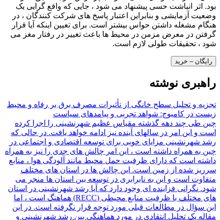
بود. اثر انباشت حسی پیشنهاد می شود ، جایی که واقع گرایی یک
وضعیت آزمایشی و بنابراین اعتبار پاسخ های شرکت کنندگان ، در
هنگام مشغله داشتن حواس بیشتر است. برای تعیین اینکه آیا قرار
گرفتن در معرض مزمن در محیط ها باعث تغییر در رفتار مغز می
شود ، تحقیقات طولی لازم است.
رایگان – خرید
راهبری نوشته
تجزیه و تحلیل سطح خانگی از تأثیرات مصرف برق بر رفاه و محیط
زیست در کامبوج: شواهد تجربی و پیامدهای سیاست
چین طی چند دهه گذشته مقیاس عظیم شهرنشینی را اجرا کرده
است و این امر در سالهای آینده نیز ادامه خواهد یافت. در حالی که
رشد شهرنشینی مزایای خوبی برای توسعه اقتصادی و اجتماعی در
چین به همراه داشته است ، این امر چالش های جدی را نیز به همراه
داشته است که دارای ظرفیت حمل محیط مانند آلودگی هوا ، منابع
سرریز شده از زمین است. این چالش ها در استان های مختلف
متفاوت است و این به نابرابری در توسعه بین استان ها منجر می
شود. نگرانی فزاینده ای وجود دارد که آیا رشد شهرنشینی در استان
های مختلف با ظرفیت منابع محیطی (RECC) هماهنگ است ، اما
این سؤال در مطالعات قبلی مورد توجه قرار نگرفته است. در این
مقاله یک تحلیل انتقادی در مورد هماهنگی بین رشد شهرنشینی و