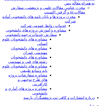
به همراه مقاله بیس
مخزن عناوین مقالات علمی و پژوهشی، سفارش
مقالات isi و گرفتن اکسپت
مخزن پروژه ها و پایان نامه های دانشجویی آماده
شرکت
خدمات روابط عمومی شرکت
مشاوره و آموزش پروژه های دانشجویی
سفارش خدمات ترجمه دانشجویی
مشاوره های دانشجویان علوم
انسانی
مشاوره های دانشجویان
مهندسی عمران
مشاوره های دانشجویان
رشته های فنی و مهندسی
مشاوره های دانشجویان علوم
پایه ومنابع طبیعی
مشاوره سفارشات پروژه
های طرح توجیهی و
کارآفرینی
مشاوره پروژه های آماری و
دانشجویی
درباره انتشارات و کافی نت پژوهشگران پارسه
خـانـه