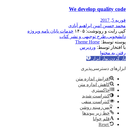
We develop quality code
فوریه 5, 2017
محمد حسین امین ابراهیم آبادی
کپی رایت و رونوشت: ۱۴۰۵
خدمات پایان نامه وپروژه
دانشجویی،طرح توجیهی و نشر کتاب
پوسته توسط:
Theme Horse
با افتخار توسط:
وردپرس
رفتن به محتوا
باز کردن نوار ابزار
ابزارهای دسترسی‌پذیری
افزایش اندازه متن
کاهش اندازه متن
خاکستری
کنتراست شدید
کنتراست منفی
پس‌زمینه روشن
خط زیر پیوندها
قلم خوانا
Reset