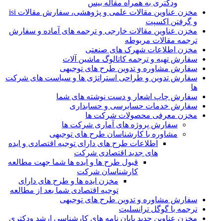
ودکتری به همراه مقاله بیس
مخزن عناوین مقالات علمی و پژوهشی، سفارش مقالات isi
و گرفتن اکسپت
مخزن عناوین مقالات خارجی و ترجمه های آماده و سفارش
ترجمه مقالات مربوطه
مخزن اطلاعات شهرک های صنعتی
سفارش تهیه و ترجمه کاتالوگ ماشین آلات
سفارش مشاوره و تدوین طرح های توجیهی
سفارش تدوین و طراحی استراتژی ها و سیاست های شرکت
ها
سفارش چاپ اشعار و دست نوشته های شما
سفارش خدمات حسابرسی و حسابداری
مخزن معرفی محصولات شرکت ها
سفارش پروژه های آماری شرکت ها
مشاوره با کارشناسان طرح های توجیهی
اطلاعات طرح های دارای توجیه اقتصادی و ایده
های جدید اقتصادی شرکت
قبول طرح ها و ایده ها شما جهت مطالعه
کارشناسان شرکت
مخزن ایده ها و طرح های دارای
توجیه اقتصادی شما بعد از مطالعه
سفارش مشاوره و تدوین طرح های توجیهی
ترجمه با گوگل ترانسلیت
مخزن عناوین جدید پایان نامه های کارشناسی ارشد ودکتری