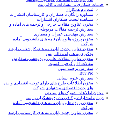
خدمات همکاری با انتشارات و کافی نت
ثبت نام همکاران
مشاوره رایگان با همکاران و کارشناسان انتشارات
مشاهده لیست همکاران انتشارات
مخزن عناوین مقالات خارجی و ترجمه های آماده و
سفارش ترجمه مقالات مربوطه
سفارش مهندسی عمران و معماری
مخزن پروژه ها و پایان نامه های دانشجویی آماده
شرکت
مخزن عناوین جدید پایان نامه های کارشناسی ارشد
ودکتری به همراه مقاله بیس
مخزن عناوین مقالات علمی و پژوهشی، سفارش
مقالات isi و گرفتن اکسپت
سفارش ترجمه متون
Buy Pro
سفارش علوم انسانی
مخزن اطلاعات طرح های دارای توجیه اقتصادی و ایده
های جدید اقتصادی پیشنهادی شرکت
مخزن اطلاعات شهرک های صنعتی
درباره انتشارات و کافی نت پژوهشگران پارسه
مخزن پروژه ها و پایان نامه های دانشجویی آماده
شرکت
مخزن عناوین جدید پایان نامه های کارشناسی ارشد