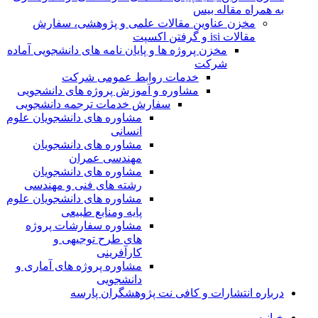
به همراه مقاله بیس
مخزن عناوین مقالات علمی و پژوهشی، سفارش
مقالات isi و گرفتن اکسپت
مخزن پروژه ها و پایان نامه های دانشجویی آماده
شرکت
خدمات روابط عمومی شرکت
مشاوره و آموزش پروژه های دانشجویی
سفارش خدمات ترجمه دانشجویی
مشاوره های دانشجویان علوم
انسانی
مشاوره های دانشجویان
مهندسی عمران
مشاوره های دانشجویان
رشته های فنی و مهندسی
مشاوره های دانشجویان علوم
پایه ومنابع طبیعی
مشاوره سفارشات پروژه
های طرح توجیهی و
کارآفرینی
مشاوره پروژه های آماری و
دانشجویی
درباره انتشارات و کافی نت پژوهشگران پارسه
خـانـه