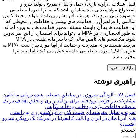
قبیل شیلات ، زاویه بازی ، حمل و نقل ، تفریح ، تولید نیرو و
استخراج مواد معدنی باید مطمئن باشد که نه تنها سرمایه طبیعی
فرسوده نمی شود بلکه همیشه افزایش می یابد تا بتواند محیط کامل
سالمی را فراهم آورد. فعالیت های بیشتر و حفاظت از محیطی که
این فعالیت ها به آن وابسته هستند. مجوز فعالیت ها ، به ویژه اما نه
به طور انحصاری ، در MPA می تواند برای اطمینان از این امر تدوین
شود. مکانیسم های تأمین مالی که با سرمایه طبیعی در MPA
مرتبط هستند برای مدیریت و حمایت از آنها مورد نیاز است. MPA به
عنوان “بانک” سرمایه طبیعی جامعه عمل می کند ، اما نباید تنها
مخزن باشد.
رایگان – خرید
راهبری نوشته
فصل ۳۸ – آلودگی نیتروژن در مناطق حفاظت شده دریایی ساحلی:
مشارکت در حوضه رودخانه برای برنامه ریزی و تحقق اهداف در یک
منطقه حفاظت ویژه رودخانه رودخانه انگلیس
تجزیه و تحلیل مقایسه ای قیمت گذاری آب کشاورزی بین استان
های آذربایجان در ایران و ایالت کالیفرنیا در آمریکا: یک رویکرد هیدرو
اقتصادی
جستجو