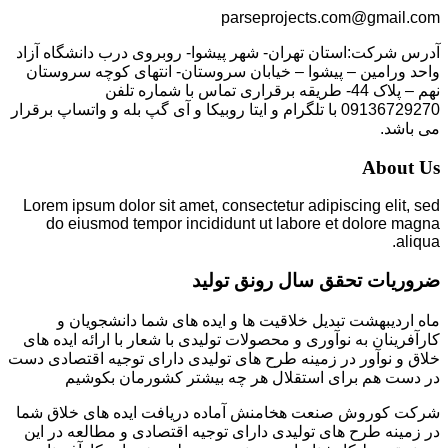
parseprojects.com@gmail.com
آدرس شرکت:استان تهران- شهر پیشوا- روبروی درب دانشگاه آزاد
واحد ورامین – پیشوا – خیابان سروستان- انتهای کوچه سروستان
نهم – پلاک 44- طریقه برقراری تماس با شماره تلفن
09136729270 با تلگرام و ایتا روبیکا و آی گپ بله و واتساپ برقرار
می باشد.
About Us
Lorem ipsum dolor sit amet, consectetur adipiscing elit, sed
do eiusmod tempor incididunt ut labore et dolore magna
aliqua.
ضروریات تحقق سال رونق تولید
ماه اردیبهشت تبدیل خلاقیت ها و ایده های شما دانشجویان و
کارآفرینان به نوآوری و محصولات تولیدی با شعار با ارائه ایده های
خلاق و نوآور در زمینه طرح های تولیدی دارای توجیه اقتصادی دست
در دست هم برای استقلال هر چه بیشتر کشورمان بکوشیم
شرکت کوروش صنعت هخامنش آماده دریافت ایده های خلاق شما
در زمینه طرح های تولیدی دارای توجیه اقتصادی و مطالعه در این