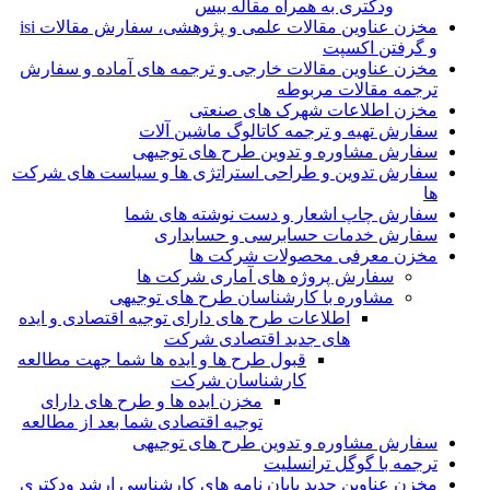
ودکتری به همراه مقاله بیس
مخزن عناوین مقالات علمی و پژوهشی، سفارش مقالات isi
و گرفتن اکسپت
مخزن عناوین مقالات خارجی و ترجمه های آماده و سفارش
ترجمه مقالات مربوطه
مخزن اطلاعات شهرک های صنعتی
سفارش تهیه و ترجمه کاتالوگ ماشین آلات
سفارش مشاوره و تدوین طرح های توجیهی
سفارش تدوین و طراحی استراتژی ها و سیاست های شرکت
ها
سفارش چاپ اشعار و دست نوشته های شما
سفارش خدمات حسابرسی و حسابداری
مخزن معرفی محصولات شرکت ها
سفارش پروژه های آماری شرکت ها
مشاوره با کارشناسان طرح های توجیهی
اطلاعات طرح های دارای توجیه اقتصادی و ایده
های جدید اقتصادی شرکت
قبول طرح ها و ایده ها شما جهت مطالعه
کارشناسان شرکت
مخزن ایده ها و طرح های دارای
توجیه اقتصادی شما بعد از مطالعه
سفارش مشاوره و تدوین طرح های توجیهی
ترجمه با گوگل ترانسلیت
مخزن عناوین جدید پایان نامه های کارشناسی ارشد ودکتری