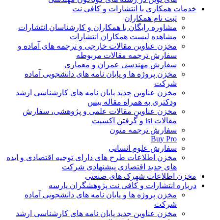
خدمات همکاری با انتشارات و کافی نت
ثبت نام همکاران
مشاوره رایگان با همکاران و کارشناسان انتشارات
مشاهده لیست همکاران انتشارات
مخزن عناوین مقالات خارجی و ترجمه های آماده و
سفارش ترجمه مقالات مربوطه
سفارش مهندسی عمران و معماری
مخزن پروژه ها و پایان نامه های دانشجویی آماده
شرکت
مخزن عناوین جدید پایان نامه های کارشناسی ارشد
ودکتری به همراه مقاله بیس
مخزن عناوین مقالات علمی و پژوهشی، سفارش
مقالات isi و گرفتن اکسپت
سفارش ترجمه متون
Buy Pro
سفارش علوم انسانی
مخزن اطلاعات طرح های دارای توجیه اقتصادی و ایده
های جدید اقتصادی پیشنهادی شرکت
مخزن اطلاعات شهرک های صنعتی
درباره انتشارات و کافی نت پژوهشگران پارسه
مخزن پروژه ها و پایان نامه های دانشجویی آماده
شرکت
مخزن عناوین جدید پایان نامه های کارشناسی ارشد