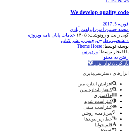
Latest News
We develop quality code
فوریه 5, 2017
محمد حسین امین ابراهیم آبادی
کپی رایت و رونوشت: ۱۴۰۵
خدمات پایان نامه وپروژه
دانشجویی،طرح توجیهی و نشر کتاب
پوسته توسط:
Theme Horse
با افتخار توسط:
وردپرس
رفتن به محتوا
باز کردن نوار ابزار
ابزارهای دسترسی‌پذیری
افزایش اندازه متن
کاهش اندازه متن
خاکستری
کنتراست شدید
کنتراست منفی
پس‌زمینه روشن
خط زیر پیوندها
قلم خوانا
Reset