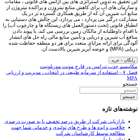
این تحقیق به تدوین استراتژی های بین آژانس های قانونی ، مقامات
و سازمان های آب برای کاهش منابع نیتروژن و پراکنده نیتروژن از
منابع آب شیرین آن که از طریق همکاری گسترده تر در یک
مشارکت درگیر می پردازد ، می پردازد. این چالش های دستیابی به
انطباق قانونی (تحت دستورالعمل های زیستگاه ها و چارچوب آب) را
با اقدام داوطلبانه از مالکان زمین بررسی می کند. با پیوند دادن
منافع آب شیرین و دریایی و تأمین منابع مالی راه حل های انتشار
آلودگی برای ارائه مزایای متعدد برای هر دو منطقه حفاظت شده
دریایی (MPA) و حوضه آبریز شیرین بالادست آن.
رایگان – خرید
راهبری
مکانیسم جذب تیرامین در قارچ مونت موریلونیت
فصل ۷ – استفاده از سرمایه طبیعی در انتخاب ، مدیریت و ارزیابی
نوشته
MPA
جستجو
جستجو
نوشته‌های تازه
بازاریابی شرکت از طریق درصد تخفیف یا به صورت درصدی
خلاقیت و ایده ها و طرح های تولیدی و خدماتی شما جهت
مطالعه توسط کارشناسان شرکت
تماس با ما