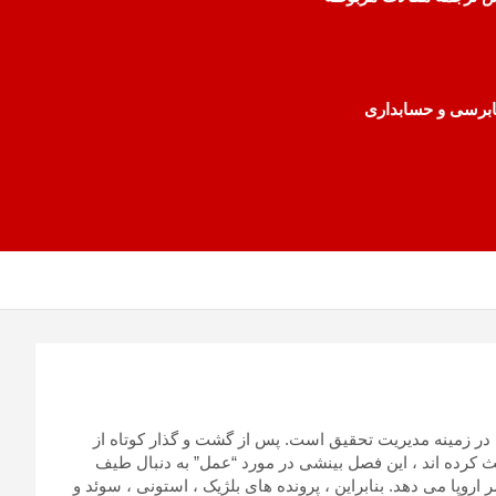
رسی و حسابداری
ر زمینه مدیریت تحقیق است. پس از گشت و گذار کوتاه از
ث کرده اند ، این فصل بینشی در مورد “عمل” به دنبال طیف
ا می دهد. بنابراین ، پرونده های بلژیک ، استونی ، سوئد و