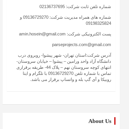
شماره تلفن ثابت شرکت: 02136737695
شماره های همراه مدیریت شرکت: 09136729270 و
09198325824
پست الکترونیکی شرکت: amin.hosein@gmail.com
parseprojects.com@gmail.com
آدرس شرکت:استان تهران- شهر پیشوا- روبروی درب
دانشگاه آزاد واحد ورامین – پیشوا – خیابان سروستان-
انتهای کوچه سروستان نهم – پلاک 44- طریقه برقراری
تماس با شماره تلفن 09136729270 با تلگرام و ایتا
روبیکا و آی گپ بله و واتساپ برقرار می باشد.
About Us