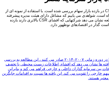
در این مقاله به بررسی رابطه بین فرار مالیاتی ، حاکمیت شرکتی و افشای مسئولیت اجتماعی شرکت (CSR) می پردازیم. همچنین تأثیر CSR در بازده بازار سهام بررسی شده است. با استفاده از نمونه ای از
ی برای دوره ۲۰۰۷-۲۰۱۶ ، ما شواهد جدید جدیدی ارائه می دهیم مبنی بر اینکه اجتناب از مالیات شرکتها با افشای CSR همراه است. شواهدی می یابیم که مشاغل دارای هیئت مدیره پیشرفته
تری ، که با حضور اعضای خانواده یا اعضای خارجی سنجیده می شود ، افشای CSR بیشتری را ارائه می دهند. سرانجام ، یافته های این مطالعه نشان می دهد شرکتهایی که افشای CSR بالاتری دارند بازده
با تمرکز بر تنظیم منحصر به فرد دو بورس تقسیم شده سهام در چین و استفاده از نمونه بنگاههای لیست شده چینی که سهام A و سهام B را در دوره زمانی ۲۰۰۷–۲۰۱۴ صادر می کنند ، این مطالعه به بررسی
یافته ها نشان می دهد که افشای اطلاعات زیست محیطی با تخفیف
 بین سرمایه گذاران داخلی و خارجی فراهم می کند و بنابراین
خارجی را تقویت می کند. این یافته ها نسبت به اقدامات جایگزین
عتبر هستند.