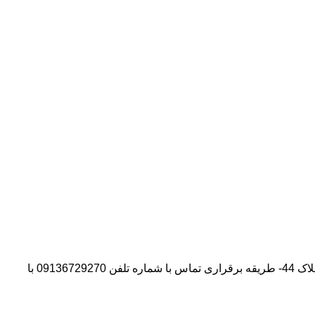
آدرس شرکت:استان تهران- شهر پیشوا- روبروی درب دانشگاه آزاد واحد ورامین – پیشوا – خیابان سروستان- انتهای کوچه سروستان نهم – پلاک 44- طریقه برقراری تماس با شماره تلفن 09136729270 با