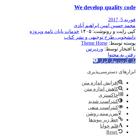
We develop quality code
فوریه 5, 2017
محمد حسین امین ابراهیم آبادی
کپی رایت و رونوشت: ۱۴۰۵
خدمات پایان نامه وپروژه
دانشجویی،طرح توجیهی و نشر کتاب
پوسته توسط:
Theme Horse
با افتخار توسط:
وردپرس
رفتن به محتوا
باز کردن نوار ابزار
ابزارهای دسترسی‌پذیری
افزایش اندازه متن
کاهش اندازه متن
خاکستری
کنتراست شدید
کنتراست منفی
پس‌زمینه روشن
خط زیر پیوندها
قلم خوانا
Reset