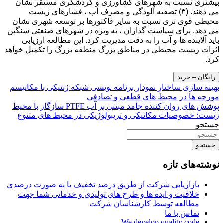
بیشتری نسبت به شهرهای کشاورزی و گردشگری مستقر نشان
می دهند. (۳) تصفیه آلودگی و مصرف آب ، فشارهای زیست
محیطی قوی تری نسبت به سایر فاکتورها بر توسعه شهری نشان
می دهد. برای سیاست گذاران ، به ویژه در شهرهای صنعتی سنگین
باید آلاینده ها و آب را به دقت مدیریت کرد. این مطالعه ارزیابی
اثرات زیست محیطی در مناطق بزرگ منطقه بزرگ را تکمیل خواهد
کرد.
رایگان – خرید
راهبری
بهینه سازی ساختار نمودار برنامه نویسی شبکه ژنتیکی با مکانیسم
مورچه ها در محیط های قطعی و تصادفی
نوشته
پوشش های روان کننده جامد مبتنی بر آب PTFE سازگار با محیط
زیست: خصوصیات مکانیکی و تریبولوژیکی در محیط های متنوع
جستجو
جستجو
نوشته‌های تازه
بازاریابی شرکت از طریق درصد تخفیف یا به صورت درصدی
خلاقیت و ایده ها و طرح های تولیدی و خدماتی شما جهت
مطالعه توسط کارشناسان شرکت
تماس با ما
We develop quality code