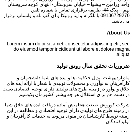
واحد ورامین – پیشوا – خیابان سروستان- انتهای کوچه سروستان
نهم – پلاک 44- طریقه برقراری تماس با شماره تلفن
09136729270 با تلگرام و ایتا روبیکا و آی گپ بله و واتساپ برقرار
می باشد.
About Us
Lorem ipsum dolor sit amet, consectetur adipiscing elit, sed
do eiusmod tempor incididunt ut labore et dolore magna
aliqua.
ضروریات تحقق سال رونق تولید
ماه اردیبهشت تبدیل خلاقیت ها و ایده های شما دانشجویان و
کارآفرینان به نوآوری و محصولات تولیدی با شعار با ارائه ایده های
خلاق و نوآور در زمینه طرح های تولیدی دارای توجیه اقتصادی دست
در دست هم برای استقلال هر چه بیشتر کشورمان بکوشیم
شرکت کوروش صنعت هخامنش آماده دریافت ایده های خلاق شما
در زمینه طرح های تولیدی دارای توجیه اقتصادی و مطالعه در این
زمینه توسط کارشناسان در منوی مربوط به خدمات کارآفرینان و
تولیدکنندگان