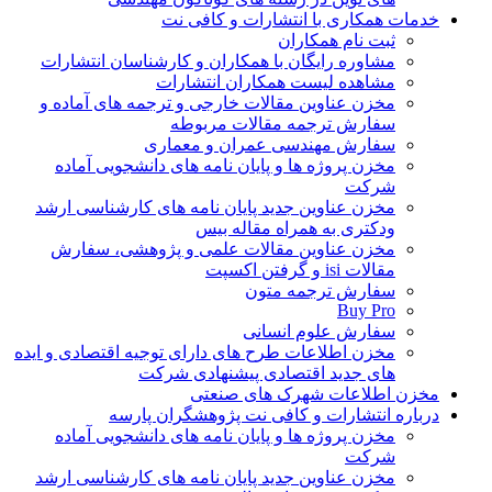
خدمات همکاری با انتشارات و کافی نت
ثبت نام همکاران
مشاوره رایگان با همکاران و کارشناسان انتشارات
مشاهده لیست همکاران انتشارات
مخزن عناوین مقالات خارجی و ترجمه های آماده و
سفارش ترجمه مقالات مربوطه
سفارش مهندسی عمران و معماری
مخزن پروژه ها و پایان نامه های دانشجویی آماده
شرکت
مخزن عناوین جدید پایان نامه های کارشناسی ارشد
ودکتری به همراه مقاله بیس
مخزن عناوین مقالات علمی و پژوهشی، سفارش
مقالات isi و گرفتن اکسپت
سفارش ترجمه متون
Buy Pro
سفارش علوم انسانی
مخزن اطلاعات طرح های دارای توجیه اقتصادی و ایده
های جدید اقتصادی پیشنهادی شرکت
مخزن اطلاعات شهرک های صنعتی
درباره انتشارات و کافی نت پژوهشگران پارسه
مخزن پروژه ها و پایان نامه های دانشجویی آماده
شرکت
مخزن عناوین جدید پایان نامه های کارشناسی ارشد