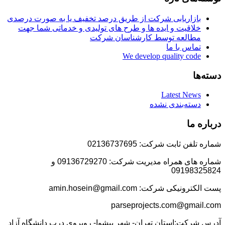
بازاریابی شرکت از طریق درصد تخفیف یا به صورت درصدی
خلاقیت و ایده ها و طرح های تولیدی و خدماتی شما جهت
مطالعه توسط کارشناسان شرکت
تماس با ما
We develop quality code
دسته‌ها
Latest News
دسته‌بندی نشده
درباره ما
شماره تلفن ثابت شرکت: 02136737695
شماره های همراه مدیریت شرکت: 09136729270 و
09198325824
پست الکترونیکی شرکت: amin.hosein@gmail.com
parseprojects.com@gmail.com
آدرس شرکت:استان تهران- شهر پیشوا- روبروی درب دانشگاه آزاد