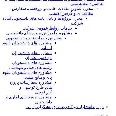
به همراه مقاله بیس
مخزن عناوین مقالات علمی و پژوهشی، سفارش
مقالات isi و گرفتن اکسپت
مخزن پروژه ها و پایان نامه های دانشجویی آماده
شرکت
خدمات روابط عمومی شرکت
مشاوره و آموزش پروژه های دانشجویی
سفارش خدمات ترجمه دانشجویی
مشاوره های دانشجویان علوم
انسانی
مشاوره های دانشجویان
مهندسی عمران
مشاوره های دانشجویان
رشته های فنی و مهندسی
مشاوره های دانشجویان علوم
پایه ومنابع طبیعی
مشاوره سفارشات پروژه
های طرح توجیهی و
کارآفرینی
مشاوره پروژه های آماری و
دانشجویی
درباره انتشارات و کافی نت پژوهشگران پارسه
خـانـه