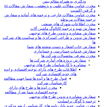
ودکتری به همراه مقاله بیس
مخزن عناوین مقالات علمی و پژوهشی، سفارش مقالات isi
و گرفتن اکسپت
مخزن عناوین مقالات خارجی و ترجمه های آماده و سفارش
ترجمه مقالات مربوطه
مخزن اطلاعات شهرک های صنعتی
سفارش تهیه و ترجمه کاتالوگ ماشین آلات
سفارش مشاوره و تدوین طرح های توجیهی
سفارش تدوین و طراحی استراتژی ها و سیاست های شرکت
ها
سفارش چاپ اشعار و دست نوشته های شما
سفارش خدمات حسابرسی و حسابداری
مخزن معرفی محصولات شرکت ها
سفارش پروژه های آماری شرکت ها
مشاوره با کارشناسان طرح های توجیهی
اطلاعات طرح های دارای توجیه اقتصادی و ایده
های جدید اقتصادی شرکت
قبول طرح ها و ایده ها شما جهت مطالعه
کارشناسان شرکت
مخزن ایده ها و طرح های دارای
توجیه اقتصادی شما بعد از مطالعه
سفارش مشاوره و تدوین طرح های توجیهی
ترجمه با گوگل ترانسلیت
مخزن عناوین جدید پایان نامه های کارشناسی ارشد ودکتری