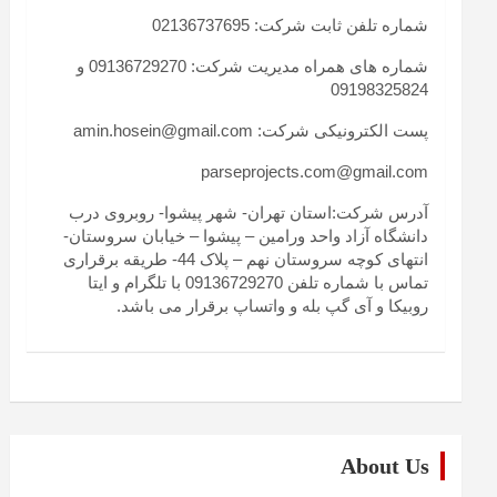
شماره تلفن ثابت شرکت: 02136737695
شماره های همراه مدیریت شرکت: 09136729270 و
09198325824
پست الکترونیکی شرکت: amin.hosein@gmail.com
parseprojects.com@gmail.com
آدرس شرکت:استان تهران- شهر پیشوا- روبروی درب
دانشگاه آزاد واحد ورامین – پیشوا – خیابان سروستان-
انتهای کوچه سروستان نهم – پلاک 44- طریقه برقراری
تماس با شماره تلفن 09136729270 با تلگرام و ایتا
روبیکا و آی گپ بله و واتساپ برقرار می باشد.
About Us