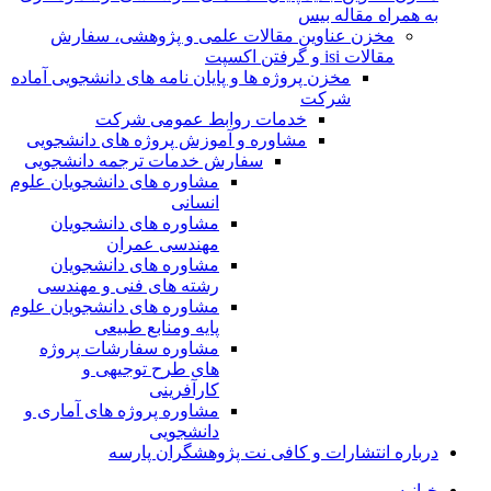
به همراه مقاله بیس
مخزن عناوین مقالات علمی و پژوهشی، سفارش
مقالات isi و گرفتن اکسپت
مخزن پروژه ها و پایان نامه های دانشجویی آماده
شرکت
خدمات روابط عمومی شرکت
مشاوره و آموزش پروژه های دانشجویی
سفارش خدمات ترجمه دانشجویی
مشاوره های دانشجویان علوم
انسانی
مشاوره های دانشجویان
مهندسی عمران
مشاوره های دانشجویان
رشته های فنی و مهندسی
مشاوره های دانشجویان علوم
پایه ومنابع طبیعی
مشاوره سفارشات پروژه
های طرح توجیهی و
کارآفرینی
مشاوره پروژه های آماری و
دانشجویی
درباره انتشارات و کافی نت پژوهشگران پارسه
خـانـه