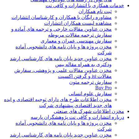
خدمات همکاری با انتشارات و کافی نت
ثبت نام همکاران
مشاوره رایگان با همکاران و کارشناسان انتشارات
مشاهده لیست همکاران انتشارات
مخزن عناوین مقالات خارجی و ترجمه های آماده و
سفارش ترجمه مقالات مربوطه
سفارش مهندسی عمران و معماری
مخزن پروژه ها و پایان نامه های دانشجویی آماده
شرکت
مخزن عناوین جدید پایان نامه های کارشناسی ارشد
ودکتری به همراه مقاله بیس
مخزن عناوین مقالات علمی و پژوهشی، سفارش
مقالات isi و گرفتن اکسپت
سفارش ترجمه متون
Buy Pro
سفارش علوم انسانی
مخزن اطلاعات طرح های دارای توجیه اقتصادی و ایده
های جدید اقتصادی پیشنهادی شرکت
مخزن اطلاعات شهرک های صنعتی
درباره انتشارات و کافی نت پژوهشگران پارسه
مخزن پروژه ها و پایان نامه های دانشجویی آماده
شرکت
مخزن عناوین جدید پایان نامه های کارشناسی ارشد