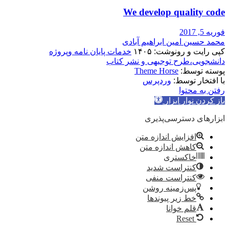
We develop quality code
فوریه 5, 2017
محمد حسین امین ابراهیم آبادی
کپی رایت و رونوشت: ۱۴۰۵
خدمات پایان نامه وپروژه
دانشجویی،طرح توجیهی و نشر کتاب
پوسته توسط:
Theme Horse
با افتخار توسط:
وردپرس
رفتن به محتوا
باز کردن نوار ابزار
ابزارهای دسترسی‌پذیری
افزایش اندازه متن
کاهش اندازه متن
خاکستری
کنتراست شدید
کنتراست منفی
پس‌زمینه روشن
خط زیر پیوندها
قلم خوانا
Reset