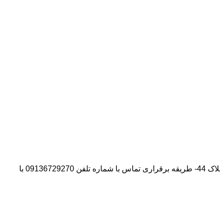
آدرس شرکت:استان تهران- شهر پیشوا- روبروی درب دانشگاه آزاد واحد ورامین – پیشوا – خیابان سروستان- انتهای کوچه سروستان نهم – پلاک 44- طریقه برقراری تماس با شماره تلفن 09136729270 با