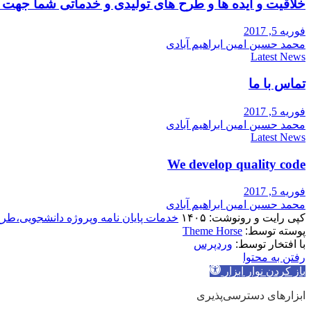
خلاقیت و ایده ها و طرح های تولیدی و خدماتی شما جه
فوریه 5, 2017
محمد حسین امین ابراهیم آبادی
Latest News
تماس با ما
فوریه 5, 2017
محمد حسین امین ابراهیم آبادی
Latest News
We develop quality code
فوریه 5, 2017
محمد حسین امین ابراهیم آبادی
کپی رایت و رونوشت: ۱۴۰۵
خدمات پایان نامه وپروژه دانشجویی،طر
پوسته توسط:
Theme Horse
با افتخار توسط:
وردپرس
رفتن به محتوا
باز کردن نوار ابزار
ابزارهای دسترسی‌پذیری