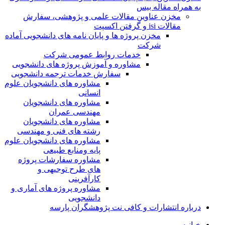
به همراه مقاله بیس
مخزن عناوین مقالات علمی و پژوهشی، سفارش
مقالات isi و گرفتن اکسپت
مخزن پروژه ها و پایان نامه های دانشجویی آماده
شرکت
خدمات روابط عمومی شرکت
مشاوره و آموزش پروژه های دانشجویی
سفارش خدمات ترجمه دانشجویی
مشاوره های دانشجویان علوم
انسانی
مشاوره های دانشجویان
مهندسی عمران
مشاوره های دانشجویان
رشته های فنی و مهندسی
مشاوره های دانشجویان علوم
پایه ومنابع طبیعی
مشاوره سفارشات پروژه
های طرح توجیهی و
کارآفرینی
مشاوره پروژه های آماری و
دانشجویی
درباره انتشارات و کافی نت پژوهشگران پارسه
خـانـه