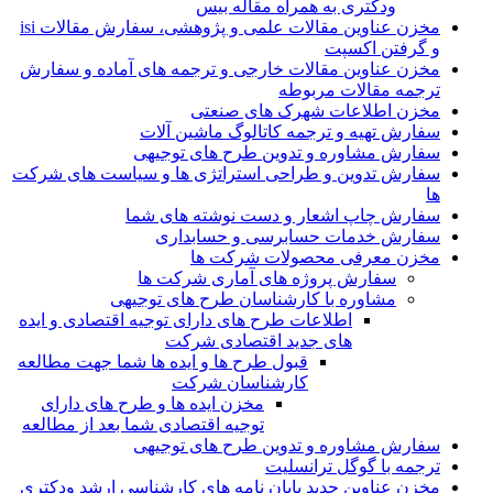
ودکتری به همراه مقاله بیس
مخزن عناوین مقالات علمی و پژوهشی، سفارش مقالات isi
و گرفتن اکسپت
مخزن عناوین مقالات خارجی و ترجمه های آماده و سفارش
ترجمه مقالات مربوطه
مخزن اطلاعات شهرک های صنعتی
سفارش تهیه و ترجمه کاتالوگ ماشین آلات
سفارش مشاوره و تدوین طرح های توجیهی
سفارش تدوین و طراحی استراتژی ها و سیاست های شرکت
ها
سفارش چاپ اشعار و دست نوشته های شما
سفارش خدمات حسابرسی و حسابداری
مخزن معرفی محصولات شرکت ها
سفارش پروژه های آماری شرکت ها
مشاوره با کارشناسان طرح های توجیهی
اطلاعات طرح های دارای توجیه اقتصادی و ایده
های جدید اقتصادی شرکت
قبول طرح ها و ایده ها شما جهت مطالعه
کارشناسان شرکت
مخزن ایده ها و طرح های دارای
توجیه اقتصادی شما بعد از مطالعه
سفارش مشاوره و تدوین طرح های توجیهی
ترجمه با گوگل ترانسلیت
مخزن عناوین جدید پایان نامه های کارشناسی ارشد ودکتری