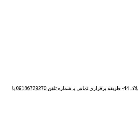
آدرس شرکت:استان تهران- شهر پیشوا- روبروی درب دانشگاه آزاد واحد ورامین – پیشوا – خیابان سروستان- انتهای کوچه سروستان نهم – پلاک 44- طریقه برقراری تماس با شماره تلفن 09136729270 با