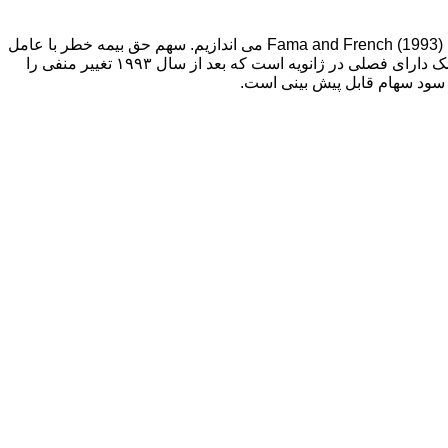
ما با استخراج سهم حق بیمه ریسک برای هر عامل بر اساس حل سیستم معادلات خطی ، نگاه جدیدی به مدل قیمت گذاری دارایی سه عامل Fama and French (1993) می اندازیم. سهم حق بیمه خطر با عامل
اصلی بازده بیش از حد بی ارتباط نیست و جبران جدا شده از یک عامل خطر خاص را ضبط می کند. ما نشان می دهیم که سهم حق بیمه ریسک دارای فصلی در ژانویه است که بعد از سال ۱۹۹۳ تغییر منفی را