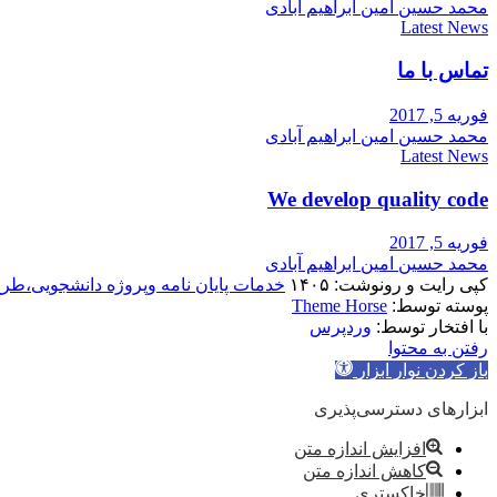
محمد حسین امین ابراهیم آبادی
Latest News
تماس با ما
فوریه 5, 2017
محمد حسین امین ابراهیم آبادی
Latest News
We develop quality code
فوریه 5, 2017
محمد حسین امین ابراهیم آبادی
کپی رایت و رونوشت: ۱۴۰۵
خدمات پایان نامه وپروژه دانشجویی،طر
پوسته توسط:
Theme Horse
با افتخار توسط:
وردپرس
رفتن به محتوا
باز کردن نوار ابزار
ابزارهای دسترسی‌پذیری
افزایش اندازه متن
کاهش اندازه متن
خاکستری