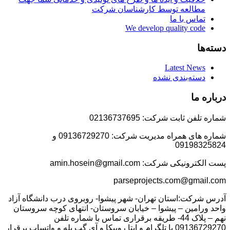
مطالعه توسط کارشناسان شرکت
تماس با ما
We develop quality code
دسته‌ها
Latest News
دسته‌بندی نشده
درباره ما
شماره تلفن ثابت شرکت: 02136737695
شماره های همراه مدیریت شرکت: 09136729270 و
09198325824
پست الکترونیکی شرکت: amin.hosein@gmail.com
parseprojects.com@gmail.com
آدرس شرکت:استان تهران- شهر پیشوا- روبروی درب دانشگاه آزاد
واحد ورامین – پیشوا – خیابان سروستان- انتهای کوچه سروستان
نهم – پلاک 44- طریقه برقراری تماس با شماره تلفن
09136729270 با تلگرام و ایتا روبیکا و آی گپ بله و واتساپ برقرار