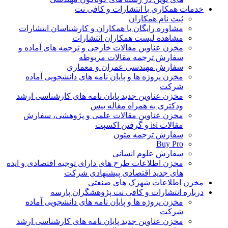
خدمات همکاری با انتشارات و کافی نت
ثبت نام همکاران
مشاوره رایگان با همکاران و کارشناسان انتشارات
مشاهده لیست همکاران انتشارات
مخزن عناوین مقالات خارجی و ترجمه های آماده و
سفارش ترجمه مقالات مربوطه
سفارش مهندسی عمران و معماری
مخزن پروژه ها و پایان نامه های دانشجویی آماده
شرکت
مخزن عناوین جدید پایان نامه های کارشناسی ارشد
ودکتری به همراه مقاله بیس
مخزن عناوین مقالات علمی و پژوهشی، سفارش
مقالات isi و گرفتن اکسپت
سفارش ترجمه متون
Buy Pro
سفارش علوم انسانی
مخزن اطلاعات طرح های دارای توجیه اقتصادی و ایده
های جدید اقتصادی پیشنهادی شرکت
مخزن اطلاعات شهرک های صنعتی
درباره انتشارات و کافی نت پژوهشگران پارسه
مخزن پروژه ها و پایان نامه های دانشجویی آماده
شرکت
مخزن عناوین جدید پایان نامه های کارشناسی ارشد