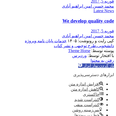
فوریه 5, 2017
محمد حسین امین ابراهیم آبادی
Latest News
We develop quality code
فوریه 5, 2017
محمد حسین امین ابراهیم آبادی
کپی رایت و رونوشت: ۱۴۰۵
خدمات پایان نامه وپروژه
دانشجویی،طرح توجیهی و نشر کتاب
پوسته توسط:
Theme Horse
با افتخار توسط:
وردپرس
رفتن به محتوا
باز کردن نوار ابزار
ابزارهای دسترسی‌پذیری
افزایش اندازه متن
کاهش اندازه متن
خاکستری
کنتراست شدید
کنتراست منفی
پس‌زمینه روشن
خط زیر پیوندها