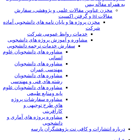
به همراه مقاله بیس
مخزن عناوین مقالات علمی و پژوهشی، سفارش
مقالات isi و گرفتن اکسپت
مخزن پروژه ها و پایان نامه های دانشجویی آماده
شرکت
خدمات روابط عمومی شرکت
مشاوره و آموزش پروژه های دانشجویی
سفارش خدمات ترجمه دانشجویی
مشاوره های دانشجویان علوم
انسانی
مشاوره های دانشجویان
مهندسی عمران
مشاوره های دانشجویان
رشته های فنی و مهندسی
مشاوره های دانشجویان علوم
پایه ومنابع طبیعی
مشاوره سفارشات پروژه
های طرح توجیهی و
کارآفرینی
مشاوره پروژه های آماری و
دانشجویی
درباره انتشارات و کافی نت پژوهشگران پارسه
خـانـه