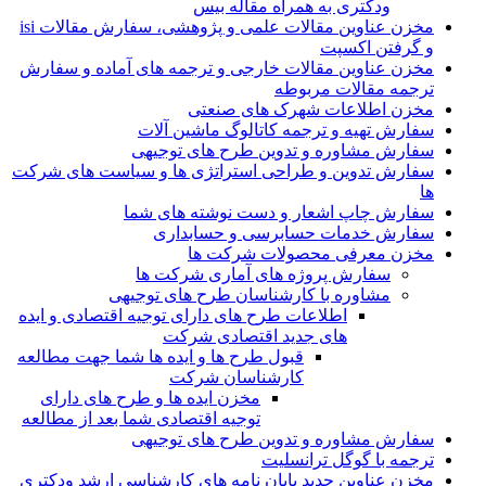
ودکتری به همراه مقاله بیس
مخزن عناوین مقالات علمی و پژوهشی، سفارش مقالات isi
و گرفتن اکسپت
مخزن عناوین مقالات خارجی و ترجمه های آماده و سفارش
ترجمه مقالات مربوطه
مخزن اطلاعات شهرک های صنعتی
سفارش تهیه و ترجمه کاتالوگ ماشین آلات
سفارش مشاوره و تدوین طرح های توجیهی
سفارش تدوین و طراحی استراتژی ها و سیاست های شرکت
ها
سفارش چاپ اشعار و دست نوشته های شما
سفارش خدمات حسابرسی و حسابداری
مخزن معرفی محصولات شرکت ها
سفارش پروژه های آماری شرکت ها
مشاوره با کارشناسان طرح های توجیهی
اطلاعات طرح های دارای توجیه اقتصادی و ایده
های جدید اقتصادی شرکت
قبول طرح ها و ایده ها شما جهت مطالعه
کارشناسان شرکت
مخزن ایده ها و طرح های دارای
توجیه اقتصادی شما بعد از مطالعه
سفارش مشاوره و تدوین طرح های توجیهی
ترجمه با گوگل ترانسلیت
مخزن عناوین جدید پایان نامه های کارشناسی ارشد ودکتری