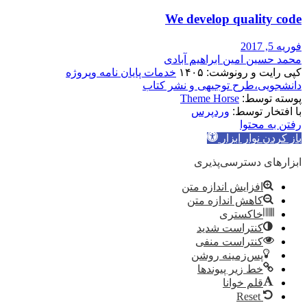
We develop quality code
فوریه 5, 2017
محمد حسین امین ابراهیم آبادی
کپی رایت و رونوشت: ۱۴۰۵
خدمات پایان نامه وپروژه
دانشجویی،طرح توجیهی و نشر کتاب
پوسته توسط:
Theme Horse
با افتخار توسط:
وردپرس
رفتن به محتوا
باز کردن نوار ابزار
ابزارهای دسترسی‌پذیری
افزایش اندازه متن
کاهش اندازه متن
خاکستری
کنتراست شدید
کنتراست منفی
پس‌زمینه روشن
خط زیر پیوندها
قلم خوانا
Reset