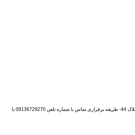
آدرس شرکت:استان تهران- شهر پیشوا- روبروی درب دانشگاه آزاد واحد ورامین – پیشوا – خیابان سروستان- انتهای کوچه سروستان نهم – پلاک 44- طریقه برقراری تماس با شماره تلفن 09136729270 با