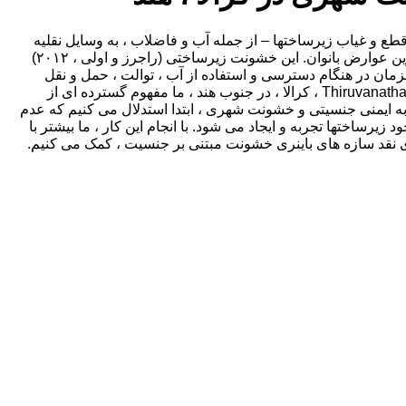
ع و غیاب زیرساختها – از جمله آب و فاضلاب ، به وسایل نقلیه
عمومی و توالت – حاشیه شکستگی و محلات کم درآمد از منابع ، حقوق و تحرک در داخل شهر و در زندگی روزمره ، تصویب برخی از بزرگترین عوارض بانوان. این خشونت زیرساختی (راجرز و اولی ، ۲۰۱۲)
مان در هنگام دسترسی و استفاده از آب ، توالت ، حمل و نقل
عمومی ، استفاده از انرژی و گردشگاهها با همه اشکال خشونت جسمی روبرو می شوند. با استفاده از کارهای میدانی تجربی در شهر Thiruvanathapuram ، کرالا ، در جنوب هند ، ما مفهوم گسترده ای از
ه ایمنی جنسیتی و خشونت شهری ، ابتدا استدلال می کنیم که عدم
اختها تجربه و ایجاد می شود. با انجام این کار ، ما بیشتر با
قد سازه های باینری خشونت مبتنی بر جنسیت ، کمک می کنیم.