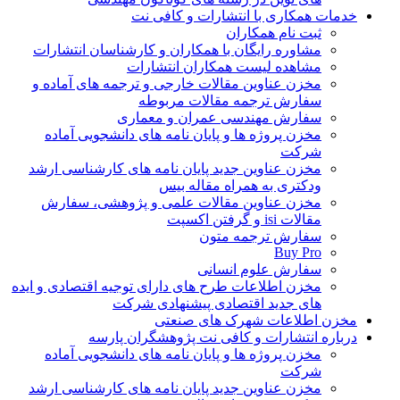
خدمات همکاری با انتشارات و کافی نت
ثبت نام همکاران
مشاوره رایگان با همکاران و کارشناسان انتشارات
مشاهده لیست همکاران انتشارات
مخزن عناوین مقالات خارجی و ترجمه های آماده و
سفارش ترجمه مقالات مربوطه
سفارش مهندسی عمران و معماری
مخزن پروژه ها و پایان نامه های دانشجویی آماده
شرکت
مخزن عناوین جدید پایان نامه های کارشناسی ارشد
ودکتری به همراه مقاله بیس
مخزن عناوین مقالات علمی و پژوهشی، سفارش
مقالات isi و گرفتن اکسپت
سفارش ترجمه متون
Buy Pro
سفارش علوم انسانی
مخزن اطلاعات طرح های دارای توجیه اقتصادی و ایده
های جدید اقتصادی پیشنهادی شرکت
مخزن اطلاعات شهرک های صنعتی
درباره انتشارات و کافی نت پژوهشگران پارسه
مخزن پروژه ها و پایان نامه های دانشجویی آماده
شرکت
مخزن عناوین جدید پایان نامه های کارشناسی ارشد