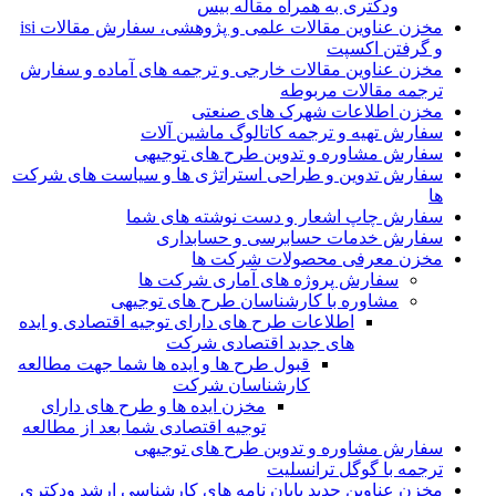
ودکتری به همراه مقاله بیس
مخزن عناوین مقالات علمی و پژوهشی، سفارش مقالات isi
و گرفتن اکسپت
مخزن عناوین مقالات خارجی و ترجمه های آماده و سفارش
ترجمه مقالات مربوطه
مخزن اطلاعات شهرک های صنعتی
سفارش تهیه و ترجمه کاتالوگ ماشین آلات
سفارش مشاوره و تدوین طرح های توجیهی
سفارش تدوین و طراحی استراتژی ها و سیاست های شرکت
ها
سفارش چاپ اشعار و دست نوشته های شما
سفارش خدمات حسابرسی و حسابداری
مخزن معرفی محصولات شرکت ها
سفارش پروژه های آماری شرکت ها
مشاوره با کارشناسان طرح های توجیهی
اطلاعات طرح های دارای توجیه اقتصادی و ایده
های جدید اقتصادی شرکت
قبول طرح ها و ایده ها شما جهت مطالعه
کارشناسان شرکت
مخزن ایده ها و طرح های دارای
توجیه اقتصادی شما بعد از مطالعه
سفارش مشاوره و تدوین طرح های توجیهی
ترجمه با گوگل ترانسلیت
مخزن عناوین جدید پایان نامه های کارشناسی ارشد ودکتری