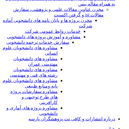
به همراه مقاله بیس
مخزن عناوین مقالات علمی و پژوهشی، سفارش
مقالات isi و گرفتن اکسپت
مخزن پروژه ها و پایان نامه های دانشجویی آماده
شرکت
خدمات روابط عمومی شرکت
مشاوره و آموزش پروژه های دانشجویی
سفارش خدمات ترجمه دانشجویی
مشاوره های دانشجویان علوم
انسانی
مشاوره های دانشجویان
مهندسی عمران
مشاوره های دانشجویان
رشته های فنی و مهندسی
مشاوره های دانشجویان علوم
پایه ومنابع طبیعی
مشاوره سفارشات پروژه
های طرح توجیهی و
کارآفرینی
مشاوره پروژه های آماری و
دانشجویی
درباره انتشارات و کافی نت پژوهشگران پارسه
خـانـه