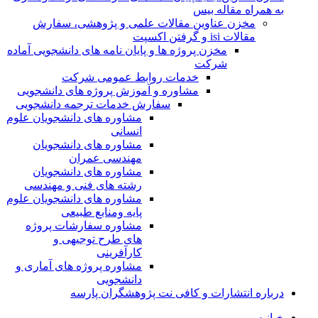
به همراه مقاله بیس
مخزن عناوین مقالات علمی و پژوهشی، سفارش
مقالات isi و گرفتن اکسپت
مخزن پروژه ها و پایان نامه های دانشجویی آماده
شرکت
خدمات روابط عمومی شرکت
مشاوره و آموزش پروژه های دانشجویی
سفارش خدمات ترجمه دانشجویی
مشاوره های دانشجویان علوم
انسانی
مشاوره های دانشجویان
مهندسی عمران
مشاوره های دانشجویان
رشته های فنی و مهندسی
مشاوره های دانشجویان علوم
پایه ومنابع طبیعی
مشاوره سفارشات پروژه
های طرح توجیهی و
کارآفرینی
مشاوره پروژه های آماری و
دانشجویی
درباره انتشارات و کافی نت پژوهشگران پارسه
خـانـه