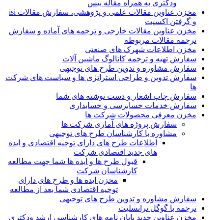
ودکتری به همراه مقاله بیس
مخزن عناوین مقالات علمی و پژوهشی، سفارش مقالات isi
و گرفتن اکسپت
مخزن عناوین مقالات خارجی و ترجمه های آماده و سفارش
ترجمه مقالات مربوطه
مخزن اطلاعات شهرک های صنعتی
سفارش تهیه و ترجمه کاتالوگ ماشین آلات
سفارش مشاوره و تدوین طرح های توجیهی
سفارش تدوین و طراحی استراتژی ها و سیاست های شرکت
ها
سفارش چاپ اشعار و دست نوشته های شما
سفارش خدمات حسابرسی و حسابداری
مخزن معرفی محصولات شرکت ها
سفارش پروژه های آماری شرکت ها
مشاوره با کارشناسان طرح های توجیهی
اطلاعات طرح های دارای توجیه اقتصادی و ایده
های جدید اقتصادی شرکت
قبول طرح ها و ایده ها شما جهت مطالعه
کارشناسان شرکت
مخزن ایده ها و طرح های دارای
توجیه اقتصادی شما بعد از مطالعه
سفارش مشاوره و تدوین طرح های توجیهی
ترجمه با گوگل ترانسلیت
مخزن عناوین جدید پایان نامه های کارشناسی ارشد ودکتری