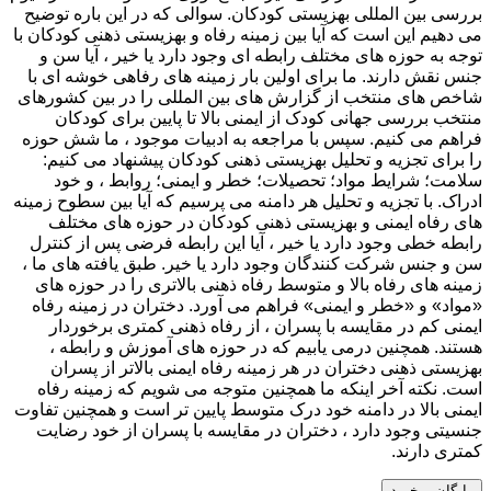
بررسی بین المللی بهزیستی کودکان. سوالی که در این باره توضیح
می دهیم این است که آیا بین زمینه رفاه و بهزیستی ذهنی کودکان با
توجه به حوزه های مختلف رابطه ای وجود دارد یا خیر ، آیا سن و
جنس نقش دارند. ما برای اولین بار زمینه های رفاهی خوشه ای با
شاخص های منتخب از گزارش های بین المللی را در بین کشورهای
منتخب بررسی جهانی کودک از ایمنی بالا تا پایین برای کودکان
فراهم می کنیم. سپس با مراجعه به ادبیات موجود ، ما شش حوزه
را برای تجزیه و تحلیل بهزیستی ذهنی کودکان پیشنهاد می کنیم:
سلامت؛ شرایط مواد؛ تحصیلات؛ خطر و ایمنی؛ روابط ، و خود
ادراک. با تجزیه و تحلیل هر دامنه می پرسیم که آیا بین سطوح زمینه
های رفاه ایمنی و بهزیستی ذهنی کودکان در حوزه های مختلف
رابطه خطی وجود دارد یا خیر ، آیا این رابطه فرضی پس از کنترل
سن و جنس شرکت کنندگان وجود دارد یا خیر. طبق یافته های ما ،
زمینه های رفاه بالا و متوسط ​​رفاه ذهنی بالاتری را در حوزه های
«مواد» و «خطر و ایمنی» فراهم می آورد. دختران در زمینه رفاه
ایمنی کم در مقایسه با پسران ، از رفاه ذهنی کمتری برخوردار
هستند. همچنین درمی یابیم که در حوزه های آموزش و رابطه ،
بهزیستی ذهنی دختران در هر زمینه رفاه ایمنی بالاتر از پسران
است. نکته آخر اینکه ما همچنین متوجه می شویم که زمینه رفاه
ایمنی بالا در دامنه خود درک متوسط ​​پایین تر است و همچنین تفاوت
جنسیتی وجود دارد ، دختران در مقایسه با پسران از خود رضایت
کمتری دارند.
رایگان – خرید