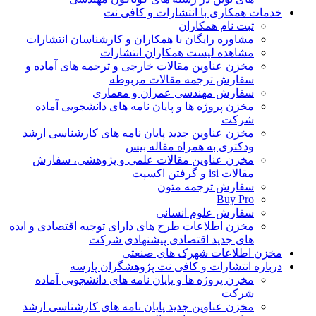
خدمات همکاری با انتشارات و کافی نت
ثبت نام همکاران
مشاوره رایگان با همکاران و کارشناسان انتشارات
مشاهده لیست همکاران انتشارات
مخزن عناوین مقالات خارجی و ترجمه های آماده و
سفارش ترجمه مقالات مربوطه
سفارش مهندسی عمران و معماری
مخزن پروژه ها و پایان نامه های دانشجویی آماده
شرکت
مخزن عناوین جدید پایان نامه های کارشناسی ارشد
ودکتری به همراه مقاله بیس
مخزن عناوین مقالات علمی و پژوهشی، سفارش
مقالات isi و گرفتن اکسپت
سفارش ترجمه متون
Buy Pro
سفارش علوم انسانی
مخزن اطلاعات طرح های دارای توجیه اقتصادی و ایده
های جدید اقتصادی پیشنهادی شرکت
مخزن اطلاعات شهرک های صنعتی
درباره انتشارات و کافی نت پژوهشگران پارسه
مخزن پروژه ها و پایان نامه های دانشجویی آماده
شرکت
مخزن عناوین جدید پایان نامه های کارشناسی ارشد