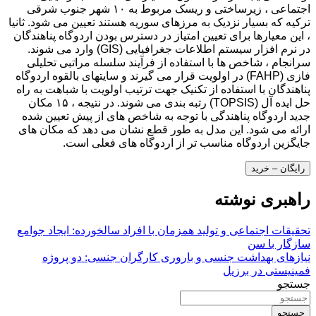
اجتماعی ، زیرساختی و ریسک مربوط به ۱۰ شهر جنوب شرقی
ترکیه که بسیار نزدیک به مرزهای سوریه هستند تعیین می شود. ثانیا
، این معیارها برای تعیین امتیاز در دسترس بودن اردوگاه پناهندگان
در نرم افزار سیستم اطلاعات جغرافیایی (GIS) وارد می شوند.
سرانجام ، شاخص ها با استفاده از فرآیند سلسله مراتبی تحلیلی
فازی (FAHP) در اولویت قرار می گیرند و سایتهای بالقوه اردوگاه
پناهندگان با استفاده از تکنیک جهت ترتیب اولویت با شباهت به راه
حل ایده آل (TOPSIS) رتبه بندی می شوند. در نتیجه ، ۱۵ مکان
جدید اردوگاه پناهندگی با توجه به شاخص های از پیش تعیین شده
ارائه می شود. این مدل به طور قطع نشان می دهد که مکان های
جایگزین اردوگاه مناسب تر از اردوگاه های فعلی است.
رایگان – خرید
راهبری نوشته
تحقیقات اجتماعی و تولید همزمان با افراد سالخورده: ایجاد جوامع
سازگار با سن
نیازهای بهداشت جنسی و باروری کارگران جنسی: دو پروژه
فمینیستی در برزیل
جستجو
جستجو