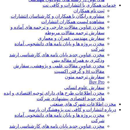
خدمات همکاری با انتشارات و کافی نت
ثبت نام همکاران
مشاوره رایگان با همکاران و کارشناسان انتشارات
مشاهده لیست همکاران انتشارات
مخزن عناوین مقالات خارجی و ترجمه های آماده و
سفارش ترجمه مقالات مربوطه
سفارش مهندسی عمران و معماری
مخزن پروژه ها و پایان نامه های دانشجویی آماده
شرکت
مخزن عناوین جدید پایان نامه های کارشناسی ارشد
ودکتری به همراه مقاله بیس
مخزن عناوین مقالات علمی و پژوهشی، سفارش
مقالات isi و گرفتن اکسپت
سفارش ترجمه متون
Buy Pro
سفارش علوم انسانی
مخزن اطلاعات طرح های دارای توجیه اقتصادی و ایده
های جدید اقتصادی پیشنهادی شرکت
مخزن اطلاعات شهرک های صنعتی
درباره انتشارات و کافی نت پژوهشگران پارسه
مخزن پروژه ها و پایان نامه های دانشجویی آماده
شرکت
مخزن عناوین جدید پایان نامه های کارشناسی ارشد