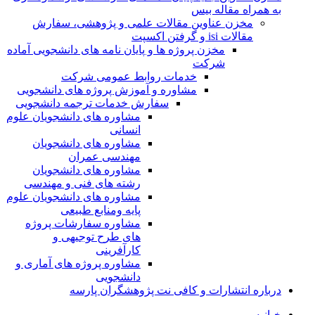
به همراه مقاله بیس
مخزن عناوین مقالات علمی و پژوهشی، سفارش
مقالات isi و گرفتن اکسپت
مخزن پروژه ها و پایان نامه های دانشجویی آماده
شرکت
خدمات روابط عمومی شرکت
مشاوره و آموزش پروژه های دانشجویی
سفارش خدمات ترجمه دانشجویی
مشاوره های دانشجویان علوم
انسانی
مشاوره های دانشجویان
مهندسی عمران
مشاوره های دانشجویان
رشته های فنی و مهندسی
مشاوره های دانشجویان علوم
پایه ومنابع طبیعی
مشاوره سفارشات پروژه
های طرح توجیهی و
کارآفرینی
مشاوره پروژه های آماری و
دانشجویی
درباره انتشارات و کافی نت پژوهشگران پارسه
خـانـه