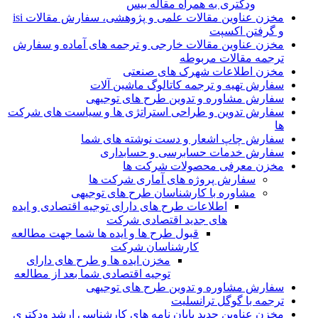
ودکتری به همراه مقاله بیس
مخزن عناوین مقالات علمی و پژوهشی، سفارش مقالات isi
و گرفتن اکسپت
مخزن عناوین مقالات خارجی و ترجمه های آماده و سفارش
ترجمه مقالات مربوطه
مخزن اطلاعات شهرک های صنعتی
سفارش تهیه و ترجمه کاتالوگ ماشین آلات
سفارش مشاوره و تدوین طرح های توجیهی
سفارش تدوین و طراحی استراتژی ها و سیاست های شرکت
ها
سفارش چاپ اشعار و دست نوشته های شما
سفارش خدمات حسابرسی و حسابداری
مخزن معرفی محصولات شرکت ها
سفارش پروژه های آماری شرکت ها
مشاوره با کارشناسان طرح های توجیهی
اطلاعات طرح های دارای توجیه اقتصادی و ایده
های جدید اقتصادی شرکت
قبول طرح ها و ایده ها شما جهت مطالعه
کارشناسان شرکت
مخزن ایده ها و طرح های دارای
توجیه اقتصادی شما بعد از مطالعه
سفارش مشاوره و تدوین طرح های توجیهی
ترجمه با گوگل ترانسلیت
مخزن عناوین جدید پایان نامه های کارشناسی ارشد ودکتری