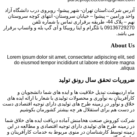
آدرس شرکت:استان تهران- شهر پیشوا- روبروی درب دانشگاه آزاد
واحد ورامین – پیشوا – خیابان سروستان- انتهای کوچه سروستان
نهم – پلاک 44- طریقه برقراری تماس با شماره تلفن
09136729270 با تلگرام و ایتا روبیکا و آی گپ بله و واتساپ برقرار
می باشد.
About Us
Lorem ipsum dolor sit amet, consectetur adipiscing elit, sed
do eiusmod tempor incididunt ut labore et dolore magna
aliqua.
ضروریات تحقق سال رونق تولید
ماه اردیبهشت تبدیل خلاقیت ها و ایده های شما دانشجویان و
کارآفرینان به نوآوری و محصولات تولیدی با شعار با ارائه ایده های
خلاق و نوآور در زمینه طرح های تولیدی دارای توجیه اقتصادی دست
در دست هم برای استقلال هر چه بیشتر کشورمان بکوشیم
شرکت کوروش صنعت هخامنش آماده دریافت ایده های خلاق شما
در زمینه طرح های تولیدی دارای توجیه اقتصادی و مطالعه در این
زمینه توسط کارشناسان در منوی مربوط به خدمات کارآفرینان و