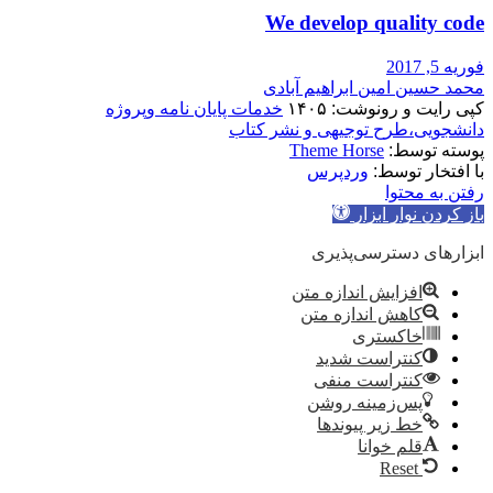
We develop quality code
فوریه 5, 2017
محمد حسین امین ابراهیم آبادی
کپی رایت و رونوشت: ۱۴۰۵
خدمات پایان نامه وپروژه
دانشجویی،طرح توجیهی و نشر کتاب
پوسته توسط:
Theme Horse
با افتخار توسط:
وردپرس
رفتن به محتوا
باز کردن نوار ابزار
ابزارهای دسترسی‌پذیری
افزایش اندازه متن
کاهش اندازه متن
خاکستری
کنتراست شدید
کنتراست منفی
پس‌زمینه روشن
خط زیر پیوندها
قلم خوانا
Reset