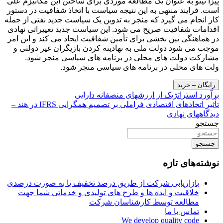
پیزا نیتو به عنوان یک مطالعه موردی برای ساختن این مکانیزم علی
است. فرایند منتهی به این نتیجه سیاست با اتخاذ شفافیت در دستور
کار انجام می گیرد که منجر به تدوین یک سیاست جدید نفتی از جمله
اقدامات شفافیت صریح می شود. این سیاست جدید تغییراتی نهادی
در هماهنگی بین بخشی برای تأمین شفافیت ایجاد می کند و این امر
موجب می شود دولت ملی به نهادینه کردن بازیگران غیر دولتی و
مشارکت دولت های محلی در برنامه های سیاسی منجر شود.
ولت های محلی در برنامه های سیاسی منجر شود.
رایگان – خرید
راهبری
برآورد استراتژیک از ارزشهای منصفانه دارایی
تأثیر اتحادهای اقتصادی فراملی بر تصمیم همگرایی IFRS در هند –
نوشته
دیدگاههای نهادی
جستجو
جستجو
نوشته‌های تازه
بازاریابی شرکت از طریق درصد تخفیف یا به صورت درصدی
خلاقیت و ایده ها و طرح های تولیدی و خدماتی شما جهت
مطالعه توسط کارشناسان شرکت
تماس با ما
We develop quality code