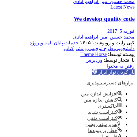
محمد حسین امین ابراهیم آبادی
Latest News
We develop quality code
فوریه 5, 2017
محمد حسین امین ابراهیم آبادی
کپی رایت و رونوشت: ۱۴۰۵
خدمات پایان نامه وپروژه
دانشجویی،طرح توجیهی و نشر کتاب
پوسته توسط:
Theme Horse
با افتخار توسط:
وردپرس
رفتن به محتوا
باز کردن نوار ابزار
ابزارهای دسترسی‌پذیری
افزایش اندازه متن
کاهش اندازه متن
خاکستری
کنتراست شدید
کنتراست منفی
پس‌زمینه روشن
خط زیر پیوندها
قلم خوانا