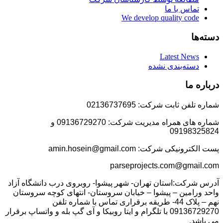
تماس با ما
We develop quality code
دسته‌ها
Latest News
دسته‌بندی نشده
درباره ما
شماره تلفن ثابت شرکت: 02136737695
شماره های همراه مدیریت شرکت: 09136729270 و
09198325824
پست الکترونیکی شرکت: amin.hosein@gmail.com
parseprojects.com@gmail.com
آدرس شرکت:استان تهران- شهر پیشوا- روبروی درب دانشگاه آزاد
واحد ورامین – پیشوا – خیابان سروستان- انتهای کوچه سروستان
نهم – پلاک 44- طریقه برقراری تماس با شماره تلفن
09136729270 با تلگرام و ایتا روبیکا و آی گپ بله و واتساپ برقرار
می باشد.