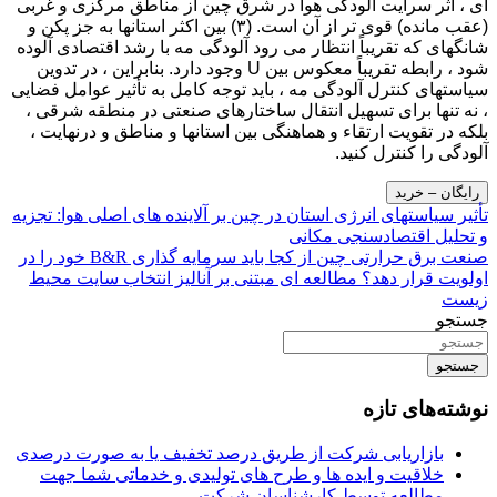
ای ، اثر سرایت آلودگی هوا در شرق چین از مناطق مرکزی و غربی
(عقب مانده) قوی تر از آن است. (۳) بین اکثر استانها به جز پکن و
شانگهای که تقریباً انتظار می رود آلودگی مه با رشد اقتصادی آلوده
شود ، رابطه تقریباً معکوس بین U وجود دارد. بنابراین ، در تدوین
سیاستهای کنترل آلودگی مه ، باید توجه کامل به تأثیر عوامل فضایی
، نه تنها برای تسهیل انتقال ساختارهای صنعتی در منطقه شرقی ،
بلکه در تقویت ارتقاء و هماهنگی بین استانها و مناطق و درنهایت ،
آلودگی را کنترل کنید.
رایگان – خرید
راهبری
تأثیر سیاستهای انرژی استان در چین بر آلاینده های اصلی هوا: تجزیه
و تحلیل اقتصادسنجی مکانی
نوشته
صنعت برق حرارتی چین از کجا باید سرمایه گذاری B&R خود را در
اولویت قرار دهد؟ مطالعه ای مبتنی بر آنالیز انتخاب سایت محیط
زیست
جستجو
جستجو
نوشته‌های تازه
بازاریابی شرکت از طریق درصد تخفیف یا به صورت درصدی
خلاقیت و ایده ها و طرح های تولیدی و خدماتی شما جهت
مطالعه توسط کارشناسان شرکت