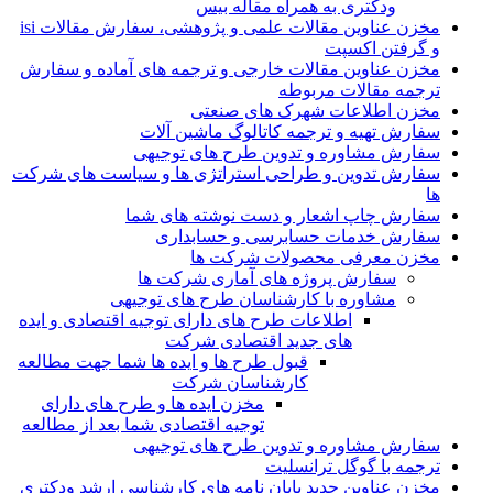
ودکتری به همراه مقاله بیس
مخزن عناوین مقالات علمی و پژوهشی، سفارش مقالات isi
و گرفتن اکسپت
مخزن عناوین مقالات خارجی و ترجمه های آماده و سفارش
ترجمه مقالات مربوطه
مخزن اطلاعات شهرک های صنعتی
سفارش تهیه و ترجمه کاتالوگ ماشین آلات
سفارش مشاوره و تدوین طرح های توجیهی
سفارش تدوین و طراحی استراتژی ها و سیاست های شرکت
ها
سفارش چاپ اشعار و دست نوشته های شما
سفارش خدمات حسابرسی و حسابداری
مخزن معرفی محصولات شرکت ها
سفارش پروژه های آماری شرکت ها
مشاوره با کارشناسان طرح های توجیهی
اطلاعات طرح های دارای توجیه اقتصادی و ایده
های جدید اقتصادی شرکت
قبول طرح ها و ایده ها شما جهت مطالعه
کارشناسان شرکت
مخزن ایده ها و طرح های دارای
توجیه اقتصادی شما بعد از مطالعه
سفارش مشاوره و تدوین طرح های توجیهی
ترجمه با گوگل ترانسلیت
مخزن عناوین جدید پایان نامه های کارشناسی ارشد ودکتری