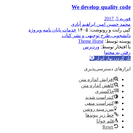
We develop quality code
فوریه 5, 2017
محمد حسین امین ابراهیم آبادی
کپی رایت و رونوشت: ۱۴۰۵
خدمات پایان نامه وپروژه
دانشجویی،طرح توجیهی و نشر کتاب
پوسته توسط:
Theme Horse
با افتخار توسط:
وردپرس
رفتن به محتوا
باز کردن نوار ابزار
ابزارهای دسترسی‌پذیری
افزایش اندازه متن
کاهش اندازه متن
خاکستری
کنتراست شدید
کنتراست منفی
پس‌زمینه روشن
خط زیر پیوندها
قلم خوانا
Reset