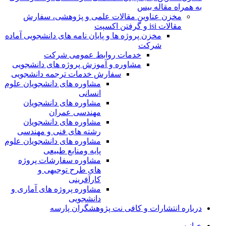
به همراه مقاله بیس
مخزن عناوین مقالات علمی و پژوهشی، سفارش
مقالات isi و گرفتن اکسپت
مخزن پروژه ها و پایان نامه های دانشجویی آماده
شرکت
خدمات روابط عمومی شرکت
مشاوره و آموزش پروژه های دانشجویی
سفارش خدمات ترجمه دانشجویی
مشاوره های دانشجویان علوم
انسانی
مشاوره های دانشجویان
مهندسی عمران
مشاوره های دانشجویان
رشته های فنی و مهندسی
مشاوره های دانشجویان علوم
پایه ومنابع طبیعی
مشاوره سفارشات پروژه
های طرح توجیهی و
کارآفرینی
مشاوره پروژه های آماری و
دانشجویی
درباره انتشارات و کافی نت پژوهشگران پارسه
خـانـه