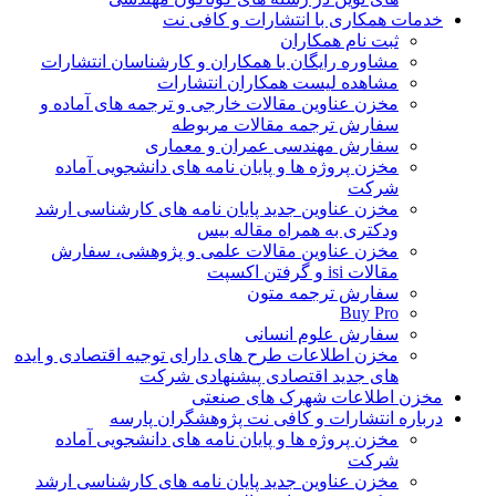
خدمات همکاری با انتشارات و کافی نت
ثبت نام همکاران
مشاوره رایگان با همکاران و کارشناسان انتشارات
مشاهده لیست همکاران انتشارات
مخزن عناوین مقالات خارجی و ترجمه های آماده و
سفارش ترجمه مقالات مربوطه
سفارش مهندسی عمران و معماری
مخزن پروژه ها و پایان نامه های دانشجویی آماده
شرکت
مخزن عناوین جدید پایان نامه های کارشناسی ارشد
ودکتری به همراه مقاله بیس
مخزن عناوین مقالات علمی و پژوهشی، سفارش
مقالات isi و گرفتن اکسپت
سفارش ترجمه متون
Buy Pro
سفارش علوم انسانی
مخزن اطلاعات طرح های دارای توجیه اقتصادی و ایده
های جدید اقتصادی پیشنهادی شرکت
مخزن اطلاعات شهرک های صنعتی
درباره انتشارات و کافی نت پژوهشگران پارسه
مخزن پروژه ها و پایان نامه های دانشجویی آماده
شرکت
مخزن عناوین جدید پایان نامه های کارشناسی ارشد