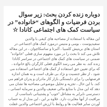
دوباره زنده کردن بحث: زیر سوال
بردن فرضیات و الگوهای “خانواده” در
سیاست کمک های اجتماعی کانادا ☆
این مقاله با استفاده از مصاحبه های کیفی با والدین
سفیدپوست ، بومی و متیس درمورد کمک های اجتماعی در
استان های بریتیش کلمبیا ، آلبرتا و ساسکاچوان ، در این مقاله
تلاش می کند تا بحث را در مورد مفهوم سازی فعلی “خانواده”
ضمنی در سیاست های کمک های اجتماعی در سراسر کانادا
زنده کند. به نظر می رسد الگوی فعلی کارگران بالغ خانواده ،
که برای تعیین حق استفاده از کمک های اجتماعی استفاده می
شود ، از نظر جنسیت و نژاد بی طرف است و به همان اندازه
فرصتهایی را برای دلبستگی بازار کار مادران و پدران فراهم می
کند. با این حال ، تجزیه و تحلیل موضوعی مصاحبه ها نشان می
دهد که این مدل با منابع مالی ضعیف والدین و سرمایه انسانی ،
دسترسی نابرابر به مشاغل “خوب” و پشتیبانی نامناسب از
مراقبت از آنها مغایرت دارد. علاوه بر این ، این مدل از به حساب
آوردن سایر فعالیت ها و روابط با ارزش اجتماعی والدین غفلت