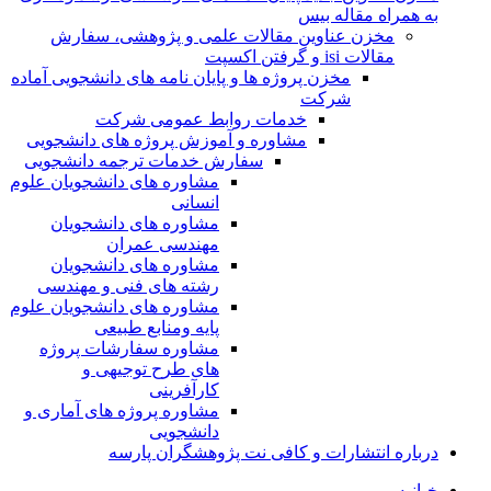
به همراه مقاله بیس
مخزن عناوین مقالات علمی و پژوهشی، سفارش
مقالات isi و گرفتن اکسپت
مخزن پروژه ها و پایان نامه های دانشجویی آماده
شرکت
خدمات روابط عمومی شرکت
مشاوره و آموزش پروژه های دانشجویی
سفارش خدمات ترجمه دانشجویی
مشاوره های دانشجویان علوم
انسانی
مشاوره های دانشجویان
مهندسی عمران
مشاوره های دانشجویان
رشته های فنی و مهندسی
مشاوره های دانشجویان علوم
پایه ومنابع طبیعی
مشاوره سفارشات پروژه
های طرح توجیهی و
کارآفرینی
مشاوره پروژه های آماری و
دانشجویی
درباره انتشارات و کافی نت پژوهشگران پارسه
خـانـه