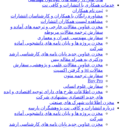
خدمات همکاری با انتشارات و کافی نت
ثبت نام همکاران
مشاوره رایگان با همکاران و کارشناسان انتشارات
مشاهده لیست همکاران انتشارات
مخزن عناوین مقالات خارجی و ترجمه های آماده و
سفارش ترجمه مقالات مربوطه
سفارش مهندسی عمران و معماری
مخزن پروژه ها و پایان نامه های دانشجویی آماده
شرکت
مخزن عناوین جدید پایان نامه های کارشناسی ارشد
ودکتری به همراه مقاله بیس
مخزن عناوین مقالات علمی و پژوهشی، سفارش
مقالات isi و گرفتن اکسپت
سفارش ترجمه متون
Buy Pro
سفارش علوم انسانی
مخزن اطلاعات طرح های دارای توجیه اقتصادی و ایده
های جدید اقتصادی پیشنهادی شرکت
مخزن اطلاعات شهرک های صنعتی
درباره انتشارات و کافی نت پژوهشگران پارسه
مخزن پروژه ها و پایان نامه های دانشجویی آماده
شرکت
مخزن عناوین جدید پایان نامه های کارشناسی ارشد