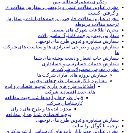
ودکتری به همراه مقاله بیس
مخزن عناوین مقالات علمی و پژوهشی، سفارش مقالات isi
و گرفتن اکسپت
مخزن عناوین مقالات خارجی و ترجمه های آماده و سفارش
ترجمه مقالات مربوطه
مخزن اطلاعات شهرک های صنعتی
سفارش تهیه و ترجمه کاتالوگ ماشین آلات
سفارش مشاوره و تدوین طرح های توجیهی
سفارش تدوین و طراحی استراتژی ها و سیاست های شرکت
ها
سفارش چاپ اشعار و دست نوشته های شما
سفارش خدمات حسابرسی و حسابداری
مخزن معرفی محصولات شرکت ها
سفارش پروژه های آماری شرکت ها
مشاوره با کارشناسان طرح های توجیهی
اطلاعات طرح های دارای توجیه اقتصادی و ایده
های جدید اقتصادی شرکت
قبول طرح ها و ایده ها شما جهت مطالعه
کارشناسان شرکت
مخزن ایده ها و طرح های دارای
توجیه اقتصادی شما بعد از مطالعه
سفارش مشاوره و تدوین طرح های توجیهی
ترجمه با گوگل ترانسلیت
مخزن عناوین جدید پایان نامه های کارشناسی ارشد ودکتری