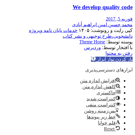
We develop quality code
فوریه 5, 2017
محمد حسین امین ابراهیم آبادی
کپی رایت و رونوشت: ۱۴۰۵
خدمات پایان نامه وپروژه
دانشجویی،طرح توجیهی و نشر کتاب
پوسته توسط:
Theme Horse
با افتخار توسط:
وردپرس
رفتن به محتوا
باز کردن نوار ابزار
ابزارهای دسترسی‌پذیری
افزایش اندازه متن
کاهش اندازه متن
خاکستری
کنتراست شدید
کنتراست منفی
پس‌زمینه روشن
خط زیر پیوندها
قلم خوانا
Reset