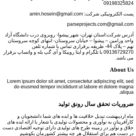
09198325824
پست الکترونیکی شرکت: amin.hosein@gmail.com
parseprojects.com@gmail.com
آدرس شرکت:استان تهران- شهر پیشوا- روبروی درب دانشگاه آزاد
واحد ورامین – پیشوا – خیابان سروستان- انتهای کوچه سروستان
نهم – پلاک 44- طریقه برقراری تماس با شماره تلفن
09136729270 با تلگرام و ایتا روبیکا و آی گپ بله و واتساپ برقرار
می باشد.
About Us
Lorem ipsum dolor sit amet, consectetur adipiscing elit, sed
do eiusmod tempor incididunt ut labore et dolore magna
aliqua.
ضروریات تحقق سال رونق تولید
ماه اردیبهشت تبدیل خلاقیت ها و ایده های شما دانشجویان و
کارآفرینان به نوآوری و محصولات تولیدی با شعار با ارائه ایده های
خلاق و نوآور در زمینه طرح های تولیدی دارای توجیه اقتصادی دست
در دست هم برای استقلال هر چه بیشتر کشورمان بکوشیم