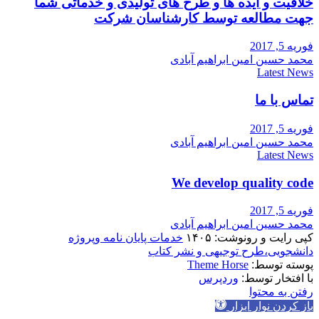
خلاقیت و ایده ها و طرح های تولیدی و خدماتی شما
جهت مطالعه توسط کارشناسان شرکت
فوریه 5, 2017
محمد حسین امین ابراهیم آبادی
Latest News
تماس با ما
فوریه 5, 2017
محمد حسین امین ابراهیم آبادی
Latest News
We develop quality code
فوریه 5, 2017
محمد حسین امین ابراهیم آبادی
کپی رایت و رونوشت: ۱۴۰۵
خدمات پایان نامه وپروژه
دانشجویی،طرح توجیهی و نشر کتاب
پوسته توسط:
Theme Horse
با افتخار توسط:
وردپرس
رفتن به محتوا
باز کردن نوار ابزار