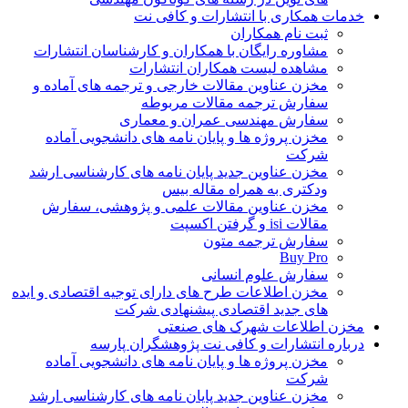
خدمات همکاری با انتشارات و کافی نت
ثبت نام همکاران
مشاوره رایگان با همکاران و کارشناسان انتشارات
مشاهده لیست همکاران انتشارات
مخزن عناوین مقالات خارجی و ترجمه های آماده و
سفارش ترجمه مقالات مربوطه
سفارش مهندسی عمران و معماری
مخزن پروژه ها و پایان نامه های دانشجویی آماده
شرکت
مخزن عناوین جدید پایان نامه های کارشناسی ارشد
ودکتری به همراه مقاله بیس
مخزن عناوین مقالات علمی و پژوهشی، سفارش
مقالات isi و گرفتن اکسپت
سفارش ترجمه متون
Buy Pro
سفارش علوم انسانی
مخزن اطلاعات طرح های دارای توجیه اقتصادی و ایده
های جدید اقتصادی پیشنهادی شرکت
مخزن اطلاعات شهرک های صنعتی
درباره انتشارات و کافی نت پژوهشگران پارسه
مخزن پروژه ها و پایان نامه های دانشجویی آماده
شرکت
مخزن عناوین جدید پایان نامه های کارشناسی ارشد