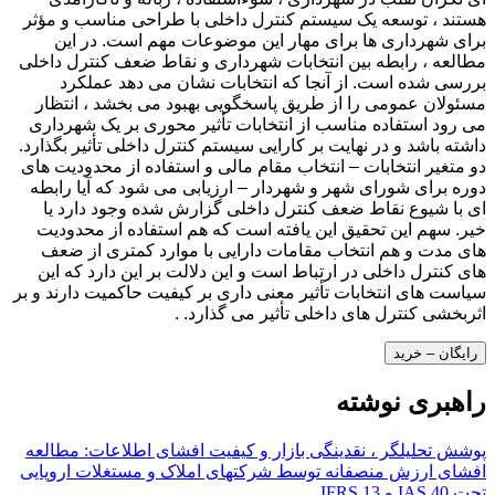
هستند ، توسعه یک سیستم کنترل داخلی با طراحی مناسب و مؤثر
برای شهرداری ها برای مهار این موضوعات مهم است. در این
مطالعه ، رابطه بین انتخابات شهرداری و نقاط ضعف کنترل داخلی
بررسی شده است. از آنجا که انتخابات نشان می دهد عملکرد
مسئولان عمومی را از طریق پاسخگویی بهبود می بخشد ، انتظار
می رود استفاده مناسب از انتخابات تأثیر محوری بر یک شهرداری
داشته باشد و در نهایت بر کارایی سیستم کنترل داخلی تأثیر بگذارد.
دو متغیر انتخابات – انتخاب مقام مالی و استفاده از محدودیت های
دوره برای شورای شهر و شهردار – ارزیابی می شود که آیا رابطه
ای با شیوع نقاط ضعف کنترل داخلی گزارش شده وجود دارد یا
خیر. سهم این تحقیق این یافته است که هم استفاده از محدودیت
های مدت و هم انتخاب مقامات دارایی با موارد کمتری از ضعف
های کنترل داخلی در ارتباط است و این دلالت بر این دارد که این
سیاست های انتخابات تأثیر معنی داری بر کیفیت حاکمیت دارند و بر
اثربخشی کنترل های داخلی تأثیر می گذارد. .
رایگان – خرید
راهبری نوشته
پوشش تحلیلگر ، نقدینگی بازار و کیفیت افشای اطلاعات: مطالعه
افشای ارزش منصفانه توسط شرکتهای املاک و مستغلات اروپایی
تحت IAS 40 و IFRS 13