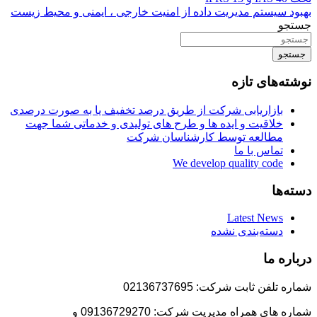
بهبود سیستم مدیریت داده از امنیت خارجی ، ایمنی و محیط زیست
جستجو
جستجو
نوشته‌های تازه
بازاریابی شرکت از طریق درصد تخفیف یا به صورت درصدی
خلاقیت و ایده ها و طرح های تولیدی و خدماتی شما جهت
مطالعه توسط کارشناسان شرکت
تماس با ما
We develop quality code
دسته‌ها
Latest News
دسته‌بندی نشده
درباره ما
شماره تلفن ثابت شرکت: 02136737695
شماره های همراه مدیریت شرکت: 09136729270 و