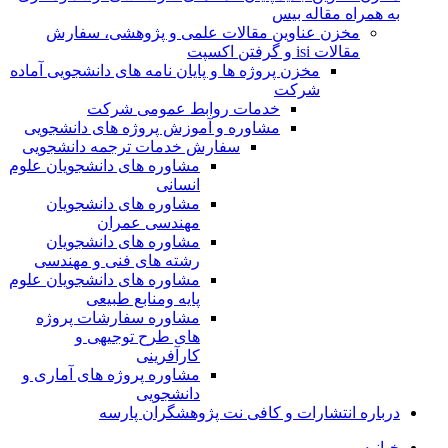
به همراه مقاله بیس
مخزن عناوین مقالات علمی و پژوهشی، سفارش
مقالات isi و گرفتن اکسپت
مخزن پروژه ها و پایان نامه های دانشجویی آماده
شرکت
خدمات روابط عمومی شرکت
مشاوره و آموزش پروژه های دانشجویی
سفارش خدمات ترجمه دانشجویی
مشاوره های دانشجویان علوم
انسانی
مشاوره های دانشجویان
مهندسی عمران
مشاوره های دانشجویان
رشته های فنی و مهندسی
مشاوره های دانشجویان علوم
پایه ومنابع طبیعی
مشاوره سفارشات پروژه
های طرح توجیهی و
کارآفرینی
مشاوره پروژه های آماری و
دانشجویی
درباره انتشارات و کافی نت پژوهشگران پارسه
خـانـه