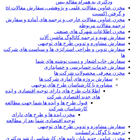
ودکتری به همراه مقاله بیس
مخزن عناوین مقالات علمی و پژوهشی، سفارش مقالات isi
و گرفتن اکسپت
مخزن عناوین مقالات خارجی و ترجمه های آماده و سفارش
ترجمه مقالات مربوطه
مخزن اطلاعات شهرک های صنعتی
سفارش تهیه و ترجمه کاتالوگ ماشین آلات
سفارش مشاوره و تدوین طرح های توجیهی
سفارش تدوین و طراحی استراتژی ها و سیاست های شرکت
ها
سفارش چاپ اشعار و دست نوشته های شما
سفارش خدمات حسابرسی و حسابداری
مخزن معرفی محصولات شرکت ها
سفارش پروژه های آماری شرکت ها
مشاوره با کارشناسان طرح های توجیهی
اطلاعات طرح های دارای توجیه اقتصادی و ایده
های جدید اقتصادی شرکت
قبول طرح ها و ایده ها شما جهت مطالعه
کارشناسان شرکت
مخزن ایده ها و طرح های دارای
توجیه اقتصادی شما بعد از مطالعه
سفارش مشاوره و تدوین طرح های توجیهی
ترجمه با گوگل ترانسلیت
مخزن عناوین جدید پایان نامه های کارشناسی ارشد ودکتری