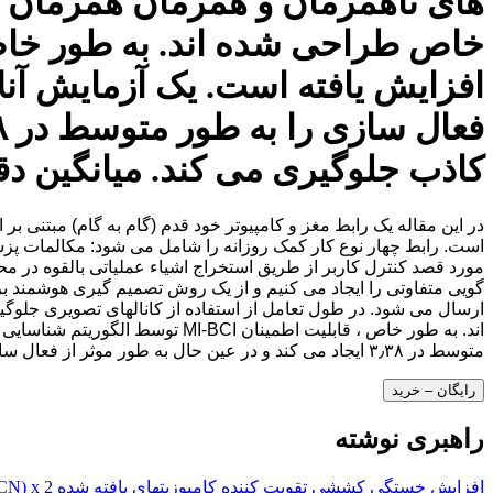
افزایش یافته است. یک آزمایش آن
کاذب جلوگیری می کند. میانگین دقت 
است. رابط چهار نوع کار کمک روزانه را شامل می شود: مکالمات پزشک
مورد قصد کنترل کاربر از طریق استخراج اشیاء عملیاتی بالقوه در 
گویی متفاوتی را ایجاد می کنیم و از یک روش تصمیم گیری هوشمند بر
اند. به طور خاص ، قابلیت اطمین
متوسط ​​در ۳٫۳۸ ایجاد می کند و در عین حال به طور موثر از فعال سازی های کاذب جلوگیری می کند. میانگین دقت دستورات هماهنگ سازی BCI بود
رایگان – خرید
راهبری نوشته
افزایش خستگی کششی تقویت کننده کامپوزیتهای بافته شده SiD / (SiC-SiBCN) x 2 ساتن ساتن در محیط اکسیژن مرطوب