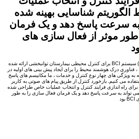
یب برای راه اندازی فرایند کنترل و انتخاب عملیات
 اند. به طور خاص ، قابلیت اطمینان MI-BCI توسط الگوریتم شناسایی بهینه شده
 به سرعت پاسخ دهد و یک فرمان
ند و در عین حال به طور موثر از فعال سازی های
در این مقاله یک رابط مغز و کامپیوتر خود قدم (گام به گام) مبتنی بر ادغام یک رویکرد درک محیطی هوشمند در یک تصویربرداری حرکتی (MI) سیستم BCI برای کنترل محیطی بیمارستان توانبخشی ارائه شده
 فناوری درک هوشمند محیط را برای ایجاد پیش بینی های اولیه در
 به ویژگی های چهار نوع کنترل و خدمات ، ما مکانیسم های پاسخ
اده می کنیم. بازخورد کنترل از طریق پیام های صوتی به کاربر
امل از استفاده از کانالهای تصویری جلوگیری می کند. حالت های ناهمزمان و همزمان همزمان MI-BCI به ترتیب برای راه اندازی فرایند کنترل و انتخاب عملیات خاص طراحی شده
ان داد که سیستم می تواند به سرعت پاسخ دهد و یک فرمان فعال سازی را به طور