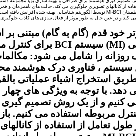
وش تصمیم گیری هوشمند برای طراحی و بهینه سازی پویا مجموعه دستو
انتخاب عملیات خاص طراحی شده اند. به طور خاص ، قابلیت اطمینان MI-BCI توسط الگوری
وتر خود قدم (گام به گام) مبتنی ب
هوشمند در یک تصویربرداری ح
 روزانه را شامل می شود: مکالما
ن سیستم ، فناوری درک هوشمند محی
ز طریق استخراج اشیاء عملیاتی بال
د. با توجه به ویژگی های چهار ن
می کنیم و از یک روش تصمیم گیری 
رل مربوطه استفاده می کنیم. بازخ
طول تعامل از استفاده از کانالها