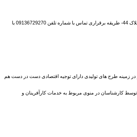
آدرس شرکت:استان تهران- شهر پیشوا- روبروی درب دانشگاه آزاد واحد ورامین – پیشوا – خیابان سروستان- انتهای کوچه سروستان نهم – پلاک 44- طریقه برقراری تماس با شماره تلفن 09136729270 با
وآور در زمینه طرح های تولیدی دارای توجیه اقتصادی دست در دست هم
توسط کارشناسان در منوی مربوط به خدمات کارآفرینان و