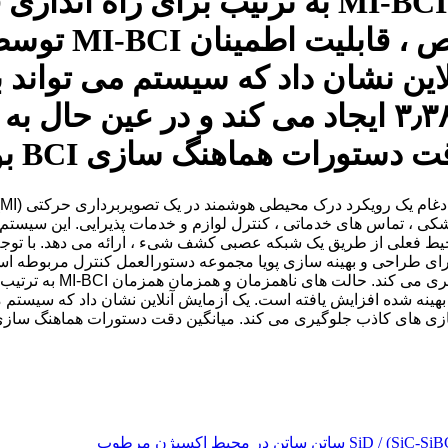
های ناهمزمان و همزمان همزمان MI-BCI به ترت
خاص طراحی شده
لاین نشان داد که سیستم می تواند
فعال سازی را به طور متوسط ​​در ۳٫۳۸ ایجاد می ک
دستورات هماهنگ سازی BCI بود
ی ، تماس های خدماتی ، کنترل لوازم و خدمات پذیرایی. این سیستم ،
محیط فعلی از طریق یک شبکه عصبی کشف شیء ، ارائه می دهد. با توجه
ای طراحی و بهینه سازی پویا مجموعه دستورالعمل کنترل مربوطه استف
ارسال می شود. در طول تع
ان MI-BCI توسط الگوریتم شناسایی بهینه شده افزایش یافته است. یک آزمایش آنلاین نش