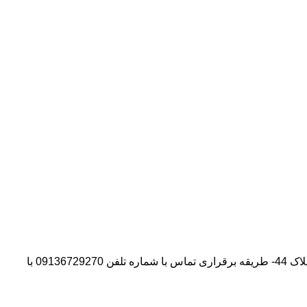
آدرس شرکت:استان تهران- شهر پیشوا- روبروی درب دانشگاه آزاد واحد ورامین – پیشوا – خیابان سروستان- انتهای کوچه سروستان نهم – پلاک 44- طریقه برقراری تماس با شماره تلفن 09136729270 با