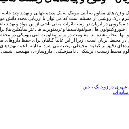
و ژن های مقاوم به آنتی بیوتیک به یک پدیده جهانی و تهدید چند جانب
م درک روشنی از مسئله است که می توان با ارزیابی مجدد دانش موجو
یکروبی در آبزیان در زمینه اثرات منفی ناشی از این مواد و تهدید نا
، گلیکوپپتیدها ، ماکرولیدها ، فلوروکینولون ها ، سولفونامیدها و تریمتوپریم ها ، تتر
آنها انتخاب شده اند. مقاومت در برابر مقاومت آنتی بیوتیکی در محف
ر محیط آبزیان است ، زیرا از این غالباً گیاهان برای حفظ داروهای 
ردهای دقیق تر کیفیت محیطی توصیه می شود. مقابله با همه تهدیدهای فو
م محیط زیست ، پزشکی ، دامپزشکی ، داروسازی ، مهندسی شیمی و س
منابع آب