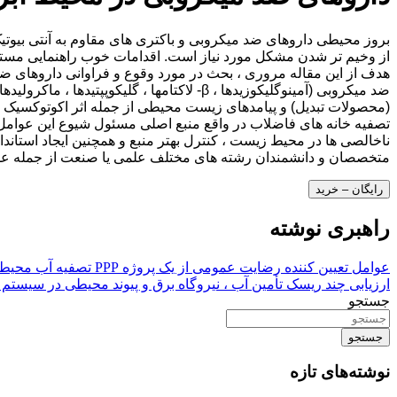
بروز محیطی داروهای ضد میکروبی و باکتری های مقاوم به آنتی بیوتیک 
از وخیم تر شدن مشکل مورد نیاز است. اقدامات خوب راهنمایی مستلز
هدف از این مقاله مروری ، بحث در مورد وقوع و فراوانی داروهای ضد م
ضد میکروبی (آمینوگلیکوزیدها ، β- لاکتامها 
(محصولات تبدیل) و پیامدهای زیست محیطی از جمله اثر اکوتوکسیک و 
تصفیه خانه های فاضلاب در واقع منبع اصلی مسئول شیوع این عوامل د
ناخالصی ها در محیط زیست ، کنترل بهتر منبع و همچنین ایجاد استاندا
متخصصان و دانشمندان رشته های مختلف علمی یا صنعت از جمله علو
رایگان – خرید
راهبری نوشته
عوامل تعیین کننده رضایت عمومی از یک پروژه PPP تصفیه آب محیط شهری در زوچانگ ، چین
ارزیابی چند ریسک تأمین آب ، نیروگاه برق و پیوند محیطی در سیستم 
جستجو
جستجو
نوشته‌های تازه