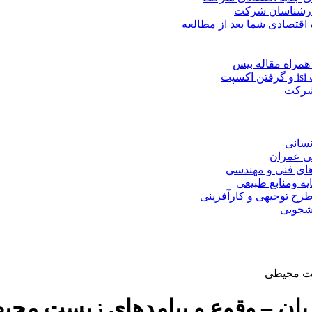
کارشناسان شرکت
 اقتصادی شما بعد از مطالعه
همراه مقاله بیس
ت
 شرکت
نسانی
ی عمران
های فنی و مهندسی
یه ومنابع طبیعی
ح توجیهی و کارآفرینی
نشجویی
یست محیطی
یان – وقوع و پیامدهای زیست مح