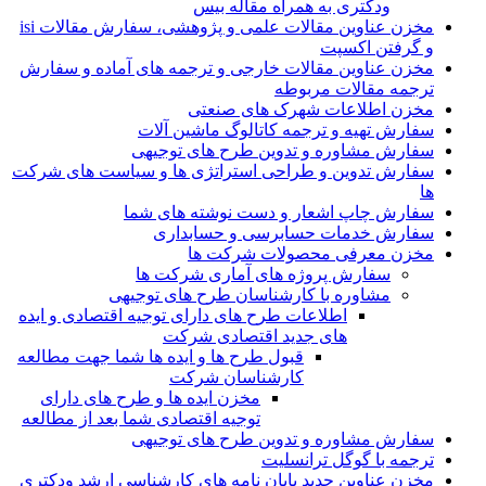
ودکتری به همراه مقاله بیس
مخزن عناوین مقالات علمی و پژوهشی، سفارش مقالات isi
و گرفتن اکسپت
مخزن عناوین مقالات خارجی و ترجمه های آماده و سفارش
ترجمه مقالات مربوطه
مخزن اطلاعات شهرک های صنعتی
سفارش تهیه و ترجمه کاتالوگ ماشین آلات
سفارش مشاوره و تدوین طرح های توجیهی
سفارش تدوین و طراحی استراتژی ها و سیاست های شرکت
ها
سفارش چاپ اشعار و دست نوشته های شما
سفارش خدمات حسابرسی و حسابداری
مخزن معرفی محصولات شرکت ها
سفارش پروژه های آماری شرکت ها
مشاوره با کارشناسان طرح های توجیهی
اطلاعات طرح های دارای توجیه اقتصادی و ایده
های جدید اقتصادی شرکت
قبول طرح ها و ایده ها شما جهت مطالعه
کارشناسان شرکت
مخزن ایده ها و طرح های دارای
توجیه اقتصادی شما بعد از مطالعه
سفارش مشاوره و تدوین طرح های توجیهی
ترجمه با گوگل ترانسلیت
مخزن عناوین جدید پایان نامه های کارشناسی ارشد ودکتری