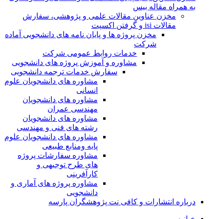
به همراه مقاله بیس
مخزن عناوین مقالات علمی و پژوهشی، سفارش
مقالات isi و گرفتن اکسپت
مخزن پروژه ها و پایان نامه های دانشجویی آماده
شرکت
خدمات روابط عمومی شرکت
مشاوره و آموزش پروژه های دانشجویی
سفارش خدمات ترجمه دانشجویی
مشاوره های دانشجویان علوم
انسانی
مشاوره های دانشجویان
مهندسی عمران
مشاوره های دانشجویان
رشته های فنی و مهندسی
مشاوره های دانشجویان علوم
پایه ومنابع طبیعی
مشاوره سفارشات پروژه
های طرح توجیهی و
کارآفرینی
مشاوره پروژه های آماری و
دانشجویی
درباره انتشارات و کافی نت پژوهشگران پارسه
خـانـه