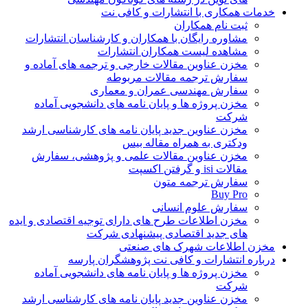
خدمات همکاری با انتشارات و کافی نت
ثبت نام همکاران
مشاوره رایگان با همکاران و کارشناسان انتشارات
مشاهده لیست همکاران انتشارات
مخزن عناوین مقالات خارجی و ترجمه های آماده و
سفارش ترجمه مقالات مربوطه
سفارش مهندسی عمران و معماری
مخزن پروژه ها و پایان نامه های دانشجویی آماده
شرکت
مخزن عناوین جدید پایان نامه های کارشناسی ارشد
ودکتری به همراه مقاله بیس
مخزن عناوین مقالات علمی و پژوهشی، سفارش
مقالات isi و گرفتن اکسپت
سفارش ترجمه متون
Buy Pro
سفارش علوم انسانی
مخزن اطلاعات طرح های دارای توجیه اقتصادی و ایده
های جدید اقتصادی پیشنهادی شرکت
مخزن اطلاعات شهرک های صنعتی
درباره انتشارات و کافی نت پژوهشگران پارسه
مخزن پروژه ها و پایان نامه های دانشجویی آماده
شرکت
مخزن عناوین جدید پایان نامه های کارشناسی ارشد