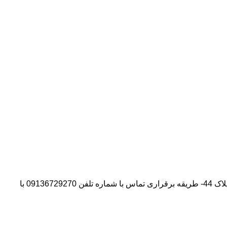
آدرس شرکت:استان تهران- شهر پیشوا- روبروی درب دانشگاه آزاد واحد ورامین – پیشوا – خیابان سروستان- انتهای کوچه سروستان نهم – پلاک 44- طریقه برقراری تماس با شماره تلفن 09136729270 با