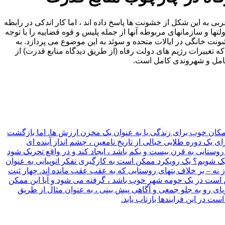
است. اگرچه تقریباً تمام کشورهای غربی به این شکل از خشونت ها پاسخ داده اند ، اما کار اندکی در رابطه
ها و سازمانهای مربوطه آنها از جمله پلیس و قوه قضاییه را با توجه
ونت خانگی در ایالات متحده و سوئد به این موضوع می پردازد. به
 تغییرات رژیم های دولت رفاه (از طریق دیدگاه منابع قدرت) از
ل کامل و شهروندی کامل است.
 مکان خوب برای زندگی یا به عنوان یک مخزن ارزش ها. اما بازگشت
یک دوره طلایی خیالی از تاریخ نامعین ، چشم انداز آینده ای
روستایی به قرن بیست و یکم باشد ، ایجاد کند و در واقع تحریک شود
ک شویم؟ یک رویکرد ممکن است به کارگیری تفکر اتوپیایی به عنوان
 نه – بر خلاف بتهای روستایی که به عقب عقب مانده اند. چهار ثبت
 است در یک حومه شهر خوب باشد ، گرفته می شود و آیا این ممکن
ی رو به جلو جمعی و آگاهی پیش بینی ، به عنوان مثال از طریق
ر این فرایندها بازتاب یابد.