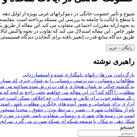
با سطح یا ایالت یا جامعه به بررسی این مسئله پرداخته است. مقایسه ت
به نحوه ارائه مقررات اجتماعی متفاوت می کند. این مقاله از طریق ی
طور خاص ، این مقاله استدلال می کند که تفاوت در نحوه واکنش ایال
طریق دیدگاه منابع قدرت (تغییر یافته برای گنجاندن دیدگاه فمینیستی
رایگان – خرید
راهبری نوشته
بازگرداندن مرزها: زبانهای نامگذاری شده و استعمارزدایی
مطالعات روستایی ، بت پرستی روستایی را به عنوان چیزی که بسیاری 
به گذشته خیالی به عنوان هنجاری و قدرت تزریق شده شناخته می شود و 
مطلوب را آگاه کند؟ در این مقاله می خواهیم بحثی راجع به آنچه که م
، یک منطقه خوب برای تلاش به سمت آن. چه اخلاقی ممکن است چنین ت
ابزاری برای شناسایی و تصور آینده های جایگزین مطلوب باشد ، استدل
نام از مطالعات شهری – تعمیر ، مرتبط بودن ، حقوق ، مجدداً مسح
است بین زمینه های شهری و روستایی متفاوت باشد. بحث در مورد چگون
شکل دهی به مکان یا توسعه شبکه ای شبکه صورت می گیرد. سرانجام 
جستجو