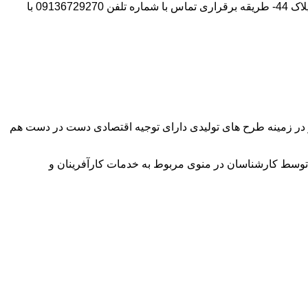
آدرس شرکت:استان تهران- شهر پیشوا- روبروی درب دانشگاه آزاد واحد ورامین – پیشوا – خیابان سروستان- انتهای کوچه سروستان نهم – پلاک 44- طریقه برقراری تماس با شماره تلفن 09136729270 با
وآور در زمینه طرح های تولیدی دارای توجیه اقتصادی دست در دست هم
توسط کارشناسان در منوی مربوط به خدمات کارآفرینان و