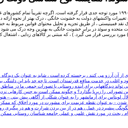
شیوع و تأثیر خشونت خانگی در دموکراتهای غربی بویژه از اوایل دهه ۱۹۹۰ مورد توجه جدی قرار گرفته 
غییرات واکنشهای دولت به خشونت خانگی ، درک بهتر از نحوه ارائه دولت
ک نقد فمینیستی ، از طریق تجزیه و تحلیل محتوای قوانین مربوط به خش
ات متحده و سوئد در برابر خشونت خانگی به بهترین وجه درک می شود که
) مورد بررسی قرار می گیرد. ) ، که مبتنی بر کالاهای زدایی ، اشتغا
از آن آرزو می کنند ، برجسته کرده است ، شاید به عنوان یک دیدگاه
اغلب در خدمت منافع قدرتمندان است. تا چه حد باید این دلتنگی برای 
ی تواند دیدگاههایی برای آینده روستایی یا تصورات جمعی ما در مناطق 
صوراتی را زیرپا بگذارد؟ و چگونه ممکن است به چنین کارهایی نزدی
ال لویتاس برای آرمانشهر را به عنوان شکلی از آگاهی پیش بینی – هنوز
ور شدن – به عنوان نقطه عزیمت برای مشورت در مورد اخلاق که ممکن
گی پیشبرد در عمل ، هم در از بین بردن شرارت و هم در پیگیری رویا
، بحث در مورد نقش علمی و عملی جامعه شناسان روستایی ممکن است د