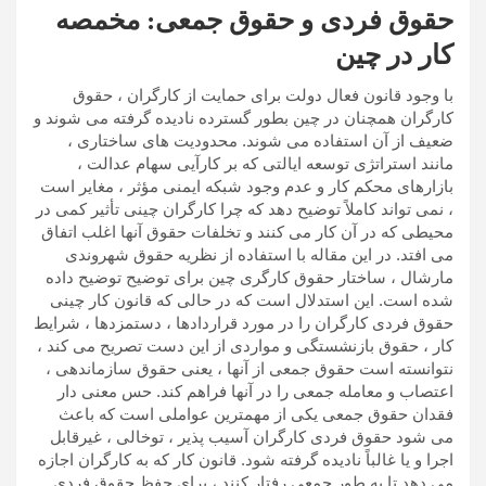
حقوق فردی و حقوق جمعی: مخمصه
کار در چین
با وجود قانون فعال دولت برای حمایت از کارگران ، حقوق
کارگران همچنان در چین بطور گسترده نادیده گرفته می شوند و
ضعیف از آن استفاده می شوند. محدودیت های ساختاری ،
مانند استراتژی توسعه ایالتی که بر کارآیی سهام عدالت ،
بازارهای محکم کار و عدم وجود شبکه ایمنی مؤثر ، مغایر است
، نمی تواند کاملاً توضیح دهد که چرا کارگران چینی تأثیر کمی در
محیطی که در آن کار می کنند و تخلفات حقوق آنها اغلب اتفاق
می افتد. در این مقاله با استفاده از نظریه حقوق شهروندی
مارشال ، ساختار حقوق کارگری چین برای توضیح توضیح داده
شده است. این استدلال است که در حالی که قانون کار چینی
حقوق فردی کارگران را در مورد قراردادها ، دستمزدها ، شرایط
کار ، حقوق بازنشستگی و مواردی از این دست تصریح می کند ،
نتوانسته است حقوق جمعی از آنها ، یعنی حقوق سازماندهی ،
اعتصاب و معامله جمعی را در آنها فراهم کند. حس معنی دار
فقدان حقوق جمعی یکی از مهمترین عواملی است که باعث
می شود حقوق فردی کارگران آسیب پذیر ، توخالی ، غیرقابل
اجرا و یا غالباً نادیده گرفته شود. قانون کار که به کارگران اجازه
می دهد تا به طور جمعی رفتار کنند ، برای حفظ حقوق فردی