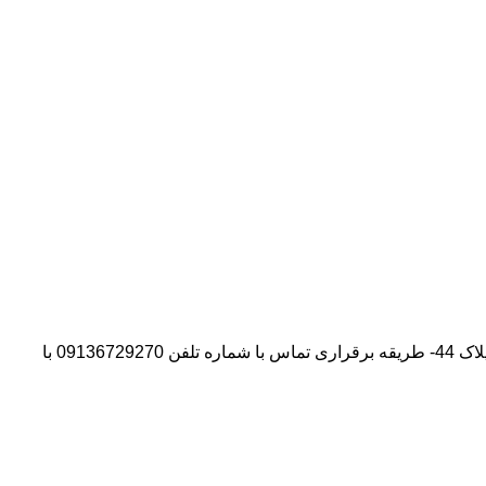
آدرس شرکت:استان تهران- شهر پیشوا- روبروی درب دانشگاه آزاد واحد ورامین – پیشوا – خیابان سروستان- انتهای کوچه سروستان نهم – پلاک 44- طریقه برقراری تماس با شماره تلفن 09136729270 با