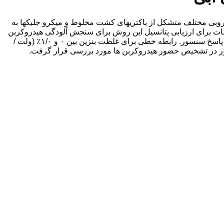
کروبی مختلف متشکل از باکتریهای کشت مخلوط و میکرو جلبکها به
ایشات برای ارزیابی پتانسیل این روش برای سنجش آلودگی هیدروکربن
و بررسی تأثیر بنزین (بین ۰٫۰۴ ((ولت / ولت) و ۱٪ (ولت / ولت)) و میزان تقاضای اکسیژن شیمیایی پس زمینه (COD) انجام شد. ) غلظت در پاسخ سنسور. رابطه خطی برای غلظت بنزین بین ۰ و ۱/۰٪ (ولت /
(V / V) مشاهده شد. تکرارپذیری و تاب آوری بیوسنسور در تشخیص حضور هیدروکربن ها مورد بررسی قرار گرفت.