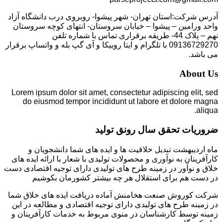
آدرس شرکت:استان تهران- شهر پیشوا- روبروی درب دانشگاه آزاد
واحد ورامین – پیشوا – خیابان سروستان- انتهای کوچه سروستان
نهم – پلاک 44- طریقه برقراری تماس با شماره تلفن
09136729270 با تلگرام و ایتا روبیکا و آی گپ بله و واتساپ برقرار
می باشد.
About Us
Lorem ipsum dolor sit amet, consectetur adipiscing elit, sed
do eiusmod tempor incididunt ut labore et dolore magna
aliqua.
ضروریات تحقق سال رونق تولید
ماه اردیبهشت تبدیل خلاقیت ها و ایده های شما دانشجویان و
کارآفرینان به نوآوری و محصولات تولیدی با شعار با ارائه ایده های
خلاق و نوآور در زمینه طرح های تولیدی دارای توجیه اقتصادی دست
در دست هم برای استقلال هر چه بیشتر کشورمان بکوشیم
شرکت کوروش صنعت هخامنش آماده دریافت ایده های خلاق شما
در زمینه طرح های تولیدی دارای توجیه اقتصادی و مطالعه در این
زمینه توسط کارشناسان در منوی مربوط به خدمات کارآفرینان و