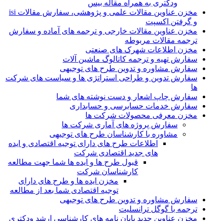
ودکتری به همراه مقاله بیس
مخزن عناوین مقالات علمی و پژوهشی، سفارش مقالات isi
و گرفتن اکسپت
مخزن عناوین مقالات خارجی و ترجمه های آماده و سفارش
ترجمه مقالات مربوطه
مخزن اطلاعات شهرک های صنعتی
سفارش تهیه و ترجمه کاتالوگ ماشین آلات
سفارش مشاوره و تدوین طرح های توجیهی
سفارش تدوین و طراحی استراتژی ها و سیاست های شرکت
ها
سفارش چاپ اشعار و دست نوشته های شما
سفارش خدمات حسابرسی و حسابداری
مخزن معرفی محصولات شرکت ها
سفارش پروژه های آماری شرکت ها
مشاوره با کارشناسان طرح های توجیهی
اطلاعات طرح های دارای توجیه اقتصادی و ایده
های جدید اقتصادی شرکت
قبول طرح ها و ایده ها شما جهت مطالعه
کارشناسان شرکت
مخزن ایده ها و طرح های دارای
توجیه اقتصادی شما بعد از مطالعه
سفارش مشاوره و تدوین طرح های توجیهی
ترجمه با گوگل ترانسلیت
مخزن عناوین جدید پایان نامه های کارشناسی ارشد ودکتری