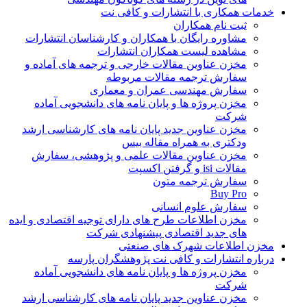
خدمات همکاری با انتشارات و کافی نت
ثبت نام همکاران
مشاوره رایگان با همکاران و کارشناسان انتشارات
مشاهده لیست همکاران انتشارات
مخزن عناوین مقالات خارجی و ترجمه های آماده و
سفارش ترجمه مقالات مربوطه
سفارش مهندسی عمران و معماری
مخزن پروژه ها و پایان نامه های دانشجویی آماده
شرکت
مخزن عناوین جدید پایان نامه های کارشناسی ارشد
ودکتری به همراه مقاله بیس
مخزن عناوین مقالات علمی و پژوهشی، سفارش
مقالات isi و گرفتن اکسپت
سفارش ترجمه متون
Buy Pro
سفارش علوم انسانی
مخزن اطلاعات طرح های دارای توجیه اقتصادی و ایده
های جدید اقتصادی پیشنهادی شرکت
مخزن اطلاعات شهرک های صنعتی
درباره انتشارات و کافی نت پژوهشگران پارسه
مخزن پروژه ها و پایان نامه های دانشجویی آماده
شرکت
مخزن عناوین جدید پایان نامه های کارشناسی ارشد