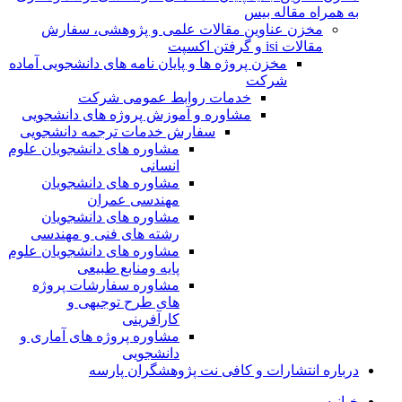
به همراه مقاله بیس
مخزن عناوین مقالات علمی و پژوهشی، سفارش
مقالات isi و گرفتن اکسپت
مخزن پروژه ها و پایان نامه های دانشجویی آماده
شرکت
خدمات روابط عمومی شرکت
مشاوره و آموزش پروژه های دانشجویی
سفارش خدمات ترجمه دانشجویی
مشاوره های دانشجویان علوم
انسانی
مشاوره های دانشجویان
مهندسی عمران
مشاوره های دانشجویان
رشته های فنی و مهندسی
مشاوره های دانشجویان علوم
پایه ومنابع طبیعی
مشاوره سفارشات پروژه
های طرح توجیهی و
کارآفرینی
مشاوره پروژه های آماری و
دانشجویی
درباره انتشارات و کافی نت پژوهشگران پارسه
خـانـه