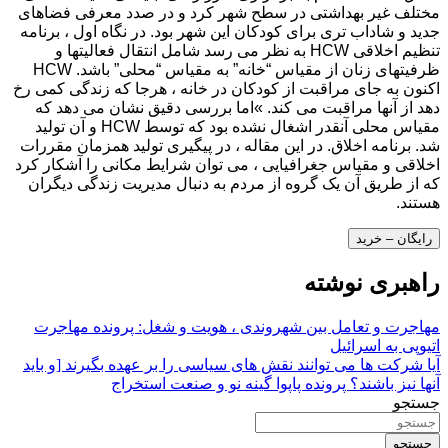
مختلف غیر بهداشتی در سطح شهر کرد و در صدد معرفی فضاهای
جدید و شاداب تری برای کودکان این شهر بود. در نگاه اول ، برنامه
تنظیم اخلاقی HCW به نظر می رسد شامل انتقال فعالیتها و
ظرفیتهای زنان از مقیاس “خانه” به مقیاس “محلی” باشد. HCW
اکنون به جای مراقبت از کودکان در خانه ، هرجا که زندگی کمی رخ
دهد از آنها مراقبت می کند. »اما بررسی دقیق نشان می دهد که
مقیاس محلی آنقدر اشغال نشده بود که توسط HCW و آن تولید
شد. برنامه اخلاق. در این مقاله ، در پیگیری تولید همزمان مقررات
اخلاقی و مقیاس جغرافیایی ، می توان شرایط مکانی را آشکار کرد
که از طریق آن یک گروه از مردم به دنبال مدیریت زندگی دیگران
هستند.
رایگان – خرید
راهبری نوشته
مهاجرت و تعامل بین شهروندی ، هویت و شغل: پرونده مهاجرت
اتیوپی به اسرائیل
آیا شرکت ها می توانند نقش های سیاسی را بر عهده بگیرند [و باید
آنها نیز باشند؟ پرونده پاپوا گینه نو و صنعت استخراج
جستجو
جستجو