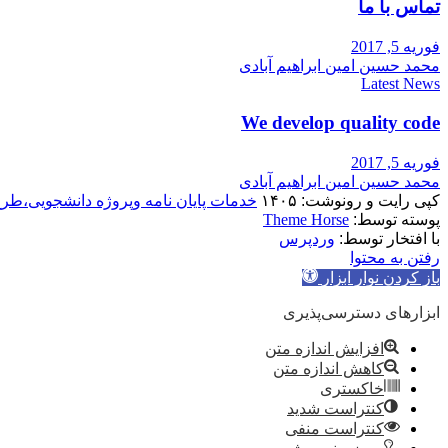
تماس با ما
فوریه 5, 2017
محمد حسین امین ابراهیم آبادی
Latest News
We develop quality code
فوریه 5, 2017
محمد حسین امین ابراهیم آبادی
کپی رایت و رونوشت: ۱۴۰۵
خدمات پایان نامه وپروژه دانشجویی،طر
پوسته توسط:
Theme Horse
با افتخار توسط:
وردپرس
رفتن به محتوا
باز کردن نوار ابزار
ابزارهای دسترسی‌پذیری
افزایش اندازه متن
کاهش اندازه متن
خاکستری
کنتراست شدید
کنتراست منفی