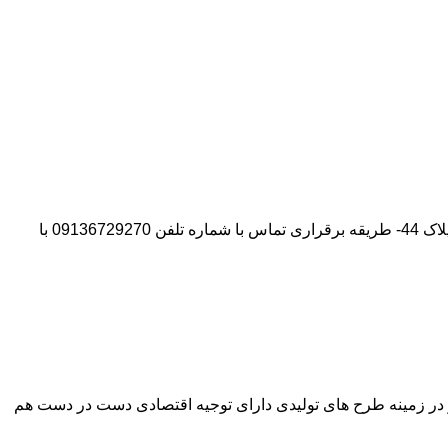
آدرس شرکت:استان تهران- شهر پیشوا- روبروی درب دانشگاه آزاد واحد ورامین – پیشوا – خیابان سروستان- انتهای کوچه سروستان نهم – پلاک 44- طریقه برقراری تماس با شماره تلفن 09136729270 با
وآور در زمینه طرح های تولیدی دارای توجیه اقتصادی دست در دست هم