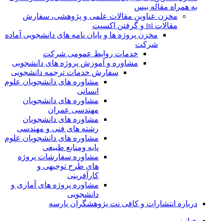
به همراه مقاله بیس
مخزن عناوین مقالات علمی و پژوهشی، سفارش
مقالات isi و گرفتن اکسپت
مخزن پروژه ها و پایان نامه های دانشجویی آماده
شرکت
خدمات روابط عمومی شرکت
مشاوره و آموزش پروژه های دانشجویی
سفارش خدمات ترجمه دانشجویی
مشاوره های دانشجویان علوم
انسانی
مشاوره های دانشجویان
مهندسی عمران
مشاوره های دانشجویان
رشته های فنی و مهندسی
مشاوره های دانشجویان علوم
پایه ومنابع طبیعی
مشاوره سفارشات پروژه
های طرح توجیهی و
کارآفرینی
مشاوره پروژه های آماری و
دانشجویی
درباره انتشارات و کافی نت پژوهشگران پارسه
خـانـه