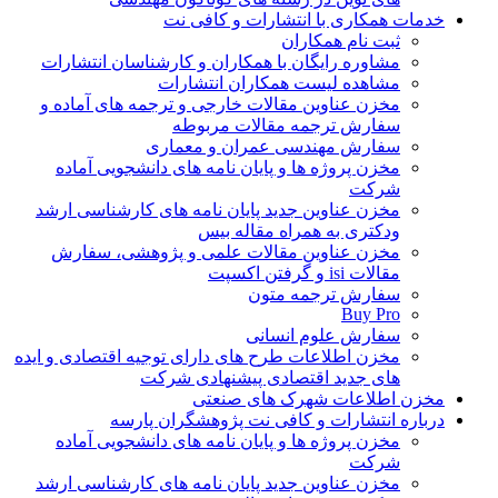
خدمات همکاری با انتشارات و کافی نت
ثبت نام همکاران
مشاوره رایگان با همکاران و کارشناسان انتشارات
مشاهده لیست همکاران انتشارات
مخزن عناوین مقالات خارجی و ترجمه های آماده و
سفارش ترجمه مقالات مربوطه
سفارش مهندسی عمران و معماری
مخزن پروژه ها و پایان نامه های دانشجویی آماده
شرکت
مخزن عناوین جدید پایان نامه های کارشناسی ارشد
ودکتری به همراه مقاله بیس
مخزن عناوین مقالات علمی و پژوهشی، سفارش
مقالات isi و گرفتن اکسپت
سفارش ترجمه متون
Buy Pro
سفارش علوم انسانی
مخزن اطلاعات طرح های دارای توجیه اقتصادی و ایده
های جدید اقتصادی پیشنهادی شرکت
مخزن اطلاعات شهرک های صنعتی
درباره انتشارات و کافی نت پژوهشگران پارسه
مخزن پروژه ها و پایان نامه های دانشجویی آماده
شرکت
مخزن عناوین جدید پایان نامه های کارشناسی ارشد