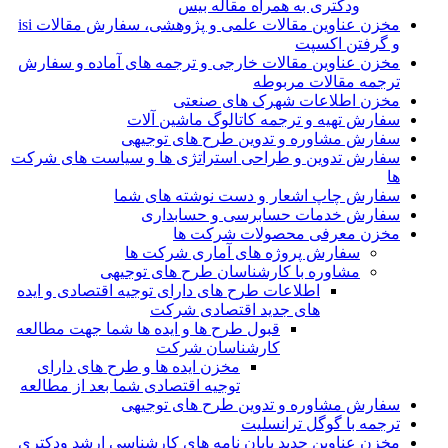
ودکتری به همراه مقاله بیس
مخزن عناوین مقالات علمی و پژوهشی، سفارش مقالات isi
و گرفتن اکسپت
مخزن عناوین مقالات خارجی و ترجمه های آماده و سفارش
ترجمه مقالات مربوطه
مخزن اطلاعات شهرک های صنعتی
سفارش تهیه و ترجمه کاتالوگ ماشین آلات
سفارش مشاوره و تدوین طرح های توجیهی
سفارش تدوین و طراحی استراتژی ها و سیاست های شرکت
ها
سفارش چاپ اشعار و دست نوشته های شما
سفارش خدمات حسابرسی و حسابداری
مخزن معرفی محصولات شرکت ها
سفارش پروژه های آماری شرکت ها
مشاوره با کارشناسان طرح های توجیهی
اطلاعات طرح های دارای توجیه اقتصادی و ایده
های جدید اقتصادی شرکت
قبول طرح ها و ایده ها شما جهت مطالعه
کارشناسان شرکت
مخزن ایده ها و طرح های دارای
توجیه اقتصادی شما بعد از مطالعه
سفارش مشاوره و تدوین طرح های توجیهی
ترجمه با گوگل ترانسلیت
مخزن عناوین جدید پایان نامه های کارشناسی ارشد ودکتری