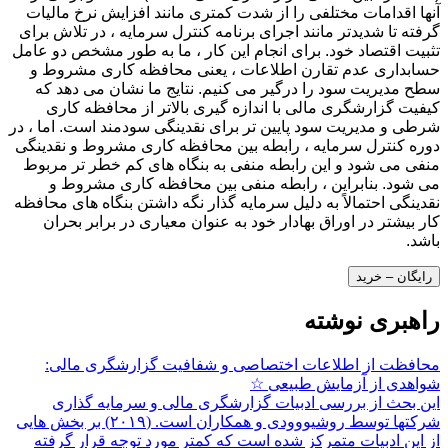
آنها اقدامات مختلفی را از شدت کمتری مانند افزایش نرخ مالیات
گرفته تا شدیدتر مانند اجرای برنامه کنترل سرمایه ، در تلاش برای
تثبیت اقتصاد خود. برای انجام این کار ، ما به طور مشخص دو عامل
حسابداری عدم تقارن اطلاعات ، یعنی محافظه کاری مشروط و
سطح مدیریت سود را درگیر می کنیم. نتایج ما نشان می دهد که
کیفیت گزارشگری مالی با اندازه گیری بالاتر از محافظه کاری
شرطی و مدیریت سود پایین تر برای نقدینگی سودمند است. اما ، در
دوره کنترل سرمایه ، رابطه بین محافظه کاری مشروط و نقدینگی
منفی می شود و این رابطه منفی به بنگاه های کم خطر تر مربوط
می شود. بنابراین ، رابطه منفی بین محافظه کاری مشروط و
نقدینگی احتمالاً به دلیل سرمایه گذار نگه داشتن بنگاه های محافظه
کار بیشتر در اوراق بهادار خود به عنوان معیاری در برابر بحران
باشد.
رایگان – خرید
راهبری نوشته
محافظت از اطلاعات اختصاصی و شفافیت گزارشگری مالی:
شواهدی از آزمایش طبیعی ☆
این بحث از بررسی ادبیات گزارشگری مالی و سرمایه گذاری
شرکتها توسط روشیووودی و همکاران است. (۲۰۱۹) بر بخش هایی
از این ادبیات متمرکز شده است که کمتر مورد توجه قرار گرفته