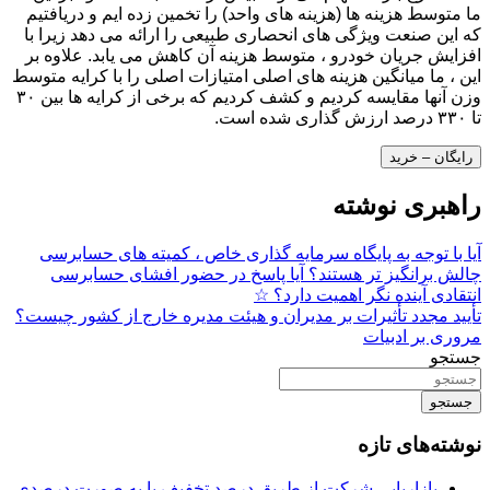
ما متوسط ​​هزینه ها (هزینه های واحد) را تخمین زده ایم و دریافتیم
که این صنعت ویژگی های انحصاری طبیعی را ارائه می دهد زیرا با
افزایش جریان خودرو ، متوسط ​​هزینه آن کاهش می یابد. علاوه بر
این ، ما میانگین هزینه های اصلی امتیازات اصلی را با کرایه متوسط
​​وزن آنها مقایسه کردیم و کشف کردیم که برخی از کرایه ها بین ۳۰
تا ۳۳۰ درصد ارزش گذاری شده است.
رایگان – خرید
راهبری نوشته
آیا با توجه به پایگاه سرمایه گذاری خاص ، کمیته های حسابرسی
چالش برانگیز تر هستند؟ آیا پاسخ در حضور افشای حسابرسی
انتقادی آینده نگر اهمیت دارد؟ ☆
تأیید مجدد تأثیرات بر مدیران و هیئت مدیره خارج از کشور چیست؟
مروری بر ادبیات
جستجو
جستجو
نوشته‌های تازه
بازاریابی شرکت از طریق درصد تخفیف یا به صورت درصدی