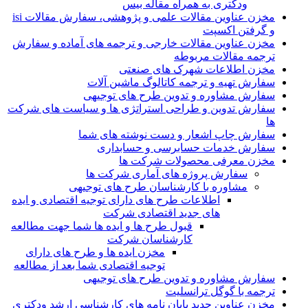
ودکتری به همراه مقاله بیس
مخزن عناوین مقالات علمی و پژوهشی، سفارش مقالات isi
و گرفتن اکسپت
مخزن عناوین مقالات خارجی و ترجمه های آماده و سفارش
ترجمه مقالات مربوطه
مخزن اطلاعات شهرک های صنعتی
سفارش تهیه و ترجمه کاتالوگ ماشین آلات
سفارش مشاوره و تدوین طرح های توجیهی
سفارش تدوین و طراحی استراتژی ها و سیاست های شرکت
ها
سفارش چاپ اشعار و دست نوشته های شما
سفارش خدمات حسابرسی و حسابداری
مخزن معرفی محصولات شرکت ها
سفارش پروژه های آماری شرکت ها
مشاوره با کارشناسان طرح های توجیهی
اطلاعات طرح های دارای توجیه اقتصادی و ایده
های جدید اقتصادی شرکت
قبول طرح ها و ایده ها شما جهت مطالعه
کارشناسان شرکت
مخزن ایده ها و طرح های دارای
توجیه اقتصادی شما بعد از مطالعه
سفارش مشاوره و تدوین طرح های توجیهی
ترجمه با گوگل ترانسلیت
مخزن عناوین جدید پایان نامه های کارشناسی ارشد ودکتری