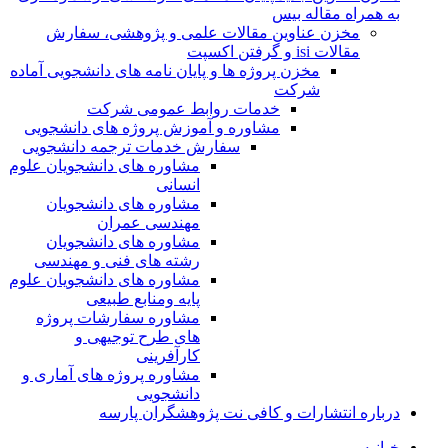
به همراه مقاله بیس
مخزن عناوین مقالات علمی و پژوهشی، سفارش
مقالات isi و گرفتن اکسپت
مخزن پروژه ها و پایان نامه های دانشجویی آماده
شرکت
خدمات روابط عمومی شرکت
مشاوره و آموزش پروژه های دانشجویی
سفارش خدمات ترجمه دانشجویی
مشاوره های دانشجویان علوم
انسانی
مشاوره های دانشجویان
مهندسی عمران
مشاوره های دانشجویان
رشته های فنی و مهندسی
مشاوره های دانشجویان علوم
پایه ومنابع طبیعی
مشاوره سفارشات پروژه
های طرح توجیهی و
کارآفرینی
مشاوره پروژه های آماری و
دانشجویی
درباره انتشارات و کافی نت پژوهشگران پارسه
خـانـه