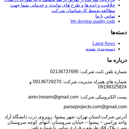
خلاقیت و ایده ها و طرح های تولیدی و خدماتی شما جهت
مطالعه توسط کارشناسان شرکت
تماس با ما
We develop quality code
دسته‌ها
Latest News
دسته‌بندی نشده
درباره ما
شماره تلفن ثابت شرکت: 02136737695
شماره های همراه مدیریت شرکت: 09136729270 و
09198325824
پست الکترونیکی شرکت: amin.hosein@gmail.com
parseprojects.com@gmail.com
آدرس شرکت:استان تهران- شهر پیشوا- روبروی درب دانشگاه آزاد
واحد ورامین – پیشوا – خیابان سروستان- انتهای کوچه سروستان
نهم – پلاک 44- طریقه برقراری تماس با شماره تلفن