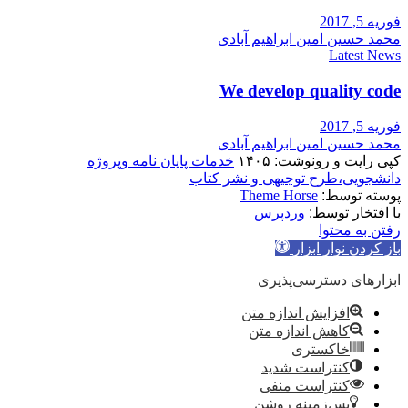
فوریه 5, 2017
محمد حسین امین ابراهیم آبادی
Latest News
We develop quality code
فوریه 5, 2017
محمد حسین امین ابراهیم آبادی
کپی رایت و رونوشت: ۱۴۰۵
خدمات پایان نامه وپروژه
دانشجویی،طرح توجیهی و نشر کتاب
پوسته توسط:
Theme Horse
با افتخار توسط:
وردپرس
رفتن به محتوا
باز کردن نوار ابزار
ابزارهای دسترسی‌پذیری
افزایش اندازه متن
کاهش اندازه متن
خاکستری
کنتراست شدید
کنتراست منفی
پس‌زمینه روشن