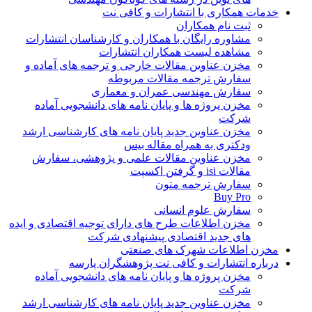
خدمات همکاری با انتشارات و کافی نت
ثبت نام همکاران
مشاوره رایگان با همکاران و کارشناسان انتشارات
مشاهده لیست همکاران انتشارات
مخزن عناوین مقالات خارجی و ترجمه های آماده و
سفارش ترجمه مقالات مربوطه
سفارش مهندسی عمران و معماری
مخزن پروژه ها و پایان نامه های دانشجویی آماده
شرکت
مخزن عناوین جدید پایان نامه های کارشناسی ارشد
ودکتری به همراه مقاله بیس
مخزن عناوین مقالات علمی و پژوهشی، سفارش
مقالات isi و گرفتن اکسپت
سفارش ترجمه متون
Buy Pro
سفارش علوم انسانی
مخزن اطلاعات طرح های دارای توجیه اقتصادی و ایده
های جدید اقتصادی پیشنهادی شرکت
مخزن اطلاعات شهرک های صنعتی
درباره انتشارات و کافی نت پژوهشگران پارسه
مخزن پروژه ها و پایان نامه های دانشجویی آماده
شرکت
مخزن عناوین جدید پایان نامه های کارشناسی ارشد