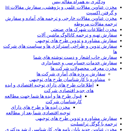
ودکتری به همراه مقاله بیس
مخزن عناوین مقالات علمی و پژوهشی، سفارش مقالات isi
و گرفتن اکسپت
مخزن عناوین مقالات خارجی و ترجمه های آماده و سفارش
ترجمه مقالات مربوطه
مخزن اطلاعات شهرک های صنعتی
سفارش تهیه و ترجمه کاتالوگ ماشین آلات
سفارش مشاوره و تدوین طرح های توجیهی
سفارش تدوین و طراحی استراتژی ها و سیاست های شرکت
ها
سفارش چاپ اشعار و دست نوشته های شما
سفارش خدمات حسابرسی و حسابداری
مخزن معرفی محصولات شرکت ها
سفارش پروژه های آماری شرکت ها
مشاوره با کارشناسان طرح های توجیهی
اطلاعات طرح های دارای توجیه اقتصادی و ایده
های جدید اقتصادی شرکت
قبول طرح ها و ایده ها شما جهت مطالعه
کارشناسان شرکت
مخزن ایده ها و طرح های دارای
توجیه اقتصادی شما بعد از مطالعه
سفارش مشاوره و تدوین طرح های توجیهی
ترجمه با گوگل ترانسلیت
مخزن عناوین جدید پایان نامه های کارشناسی ارشد ودکتری