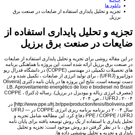
دانلود ها
تجزیه و تحلیل پایداری استفاده از ضایعات در صنعت برق
برزیل
تجزیه و تحلیل پایداری استفاده از
ضایعات در صنعت برق برزیل
در این مقاله روشی برای تجزیه و تحلیل پایداری استفاده از ضایعات
در صنعت برق برزیل ارائه شده است. این پروژه با هماهنگی برنامه
های تحصیلات تکمیلی در مهندسی (COPPE) در دانشگاه فدرال ریو
دوژانیرو (UFRJ) ، برای تولید انرژی از ضایعات ، تکمیل شده و در
دست توسعه است. نتایج این پروژه ها در پایان نامه دکتری [Oliveira
LB. Aproveitamento energético de lixo e biodiesel no Brasil
(مصرف انرژی زباله و بیودیزل در برزیل). رساله (دکترا) ، COPPE
/ UFRJ ، ۲۰۰۴ ، ص. ۲۰۴ ،
http://www.ppe.ufrj.br/ppe/production/tesis/lboliveira.pdf] در
سال ۲۰۰۴ در برنامه برنامه ریزی انرژی COPPE در UFRJ —
PPE / COPPE / UFRJ دفاع کرد. این مطالعه شامل تجزیه و
تحلیل پایداری با استفاده از یک روش توسعه یافته برای پایان نامه
فوق ، با در نظر گرفتن دو روش موجود است: تجزیه و تحلیل
پایداری و تجزیه و تحلیل پوششی داده ها.