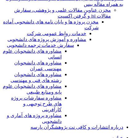
به همراه مقاله بیس
مخزن عناوین مقالات علمی و پژوهشی، سفارش
مقالات isi و گرفتن اکسپت
مخزن پروژه ها و پایان نامه های دانشجویی آماده
شرکت
خدمات روابط عمومی شرکت
مشاوره و آموزش پروژه های دانشجویی
سفارش خدمات ترجمه دانشجویی
مشاوره های دانشجویان علوم
انسانی
مشاوره های دانشجویان
مهندسی عمران
مشاوره های دانشجویان
رشته های فنی و مهندسی
مشاوره های دانشجویان علوم
پایه ومنابع طبیعی
مشاوره سفارشات پروژه
های طرح توجیهی و
کارآفرینی
مشاوره پروژه های آماری و
دانشجویی
درباره انتشارات و کافی نت پژوهشگران پارسه
خـانـه