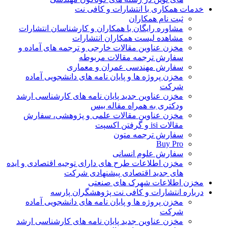
خدمات همکاری با انتشارات و کافی نت
ثبت نام همکاران
مشاوره رایگان با همکاران و کارشناسان انتشارات
مشاهده لیست همکاران انتشارات
مخزن عناوین مقالات خارجی و ترجمه های آماده و
سفارش ترجمه مقالات مربوطه
سفارش مهندسی عمران و معماری
مخزن پروژه ها و پایان نامه های دانشجویی آماده
شرکت
مخزن عناوین جدید پایان نامه های کارشناسی ارشد
ودکتری به همراه مقاله بیس
مخزن عناوین مقالات علمی و پژوهشی، سفارش
مقالات isi و گرفتن اکسپت
سفارش ترجمه متون
Buy Pro
سفارش علوم انسانی
مخزن اطلاعات طرح های دارای توجیه اقتصادی و ایده
های جدید اقتصادی پیشنهادی شرکت
مخزن اطلاعات شهرک های صنعتی
درباره انتشارات و کافی نت پژوهشگران پارسه
مخزن پروژه ها و پایان نامه های دانشجویی آماده
شرکت
مخزن عناوین جدید پایان نامه های کارشناسی ارشد